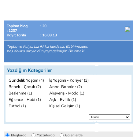
Toplam blog
: 20
: 1237
Kayıt tarihi
: 16.08.13
Tugba ve Fulya, biz iki kız kardeşiz. Birbirimizden
beş dakika arayla dünyaya gelmişiz. Bir emekl..
Yazdığım Kategoriler
Gündelik Yaşam (4)
İş Yaşamı - Kariyer (3)
Bebek - Çocuk (2)
Anne-Babalar (2)
Beslenme (1)
Alışveriş - Moda (1)
Eğlence - Hobi (1)
Aşk - Evlilik (1)
Futbol (1)
Kişisel Gelişim (1)
Bloglarda
Yazarlarda
Galerilerde