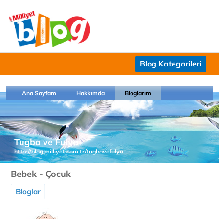
Blog Kategorileri
Ana Sayfam
Hakkımda
Bloglarım
Tugba ve Fulya
http://blog.milliyet.com.tr/tugbavefulya
Bebek - Çocuk
Bloglar