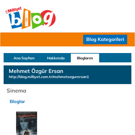
Blog Kategorileri
Ana Sayfam
Hakkımda
Bloglarım
Mehmet Özgür Ersan
http://blog.milliyet.com.tr/mehmetozgurersan1
Sinema
Bloglar