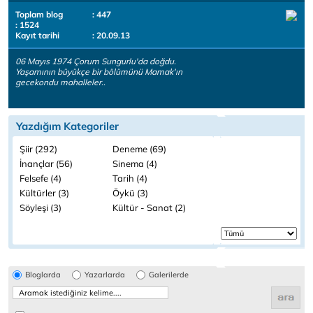
Toplam blog
: 447
: 1524
Kayıt tarihi
: 20.09.13
06 Mayıs 1974 Çorum Sungurlu'da doğdu.
Yaşamının büyükçe bir bölümünü Mamak'ın
gecekondu mahalleler..
Yazdığım Kategoriler
Şiir (292)
Deneme (69)
İnançlar (56)
Sinema (4)
Felsefe (4)
Tarih (4)
Kültürler (3)
Öykü (3)
Söyleşi (3)
Kültür - Sanat (2)
Bloglarda
Yazarlarda
Galerilerde