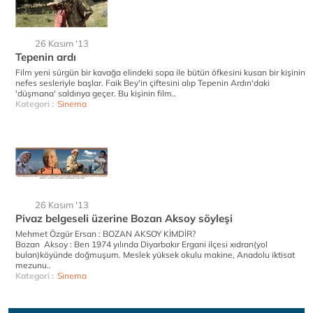
26 Kasım '13
Tepenin ardı
Film yeni sürgün bir kavağa elindeki sopa ile bütün öfkesini kusan bir kişinin
nefes sesleriyle başlar. Faik Bey'in çiftesini alıp Tepenin Ardın'daki
'düşmana' saldırıya geçer. Bu kişinin film..
Kategori :
Sinema
26 Kasım '13
Pivaz belgeseli üzerine Bozan Aksoy söyleşi
Mehmet Özgür Ersan : BOZAN AKSOY KİMDİR?
Bozan Aksoy : Ben 1974 yılında Diyarbakır Ergani ilçesi xıdran(yol
bulan)köyünde doğmuşum. Meslek yüksek okulu makine, Anadolu iktisat
mezunu..
Kategori :
Sinema