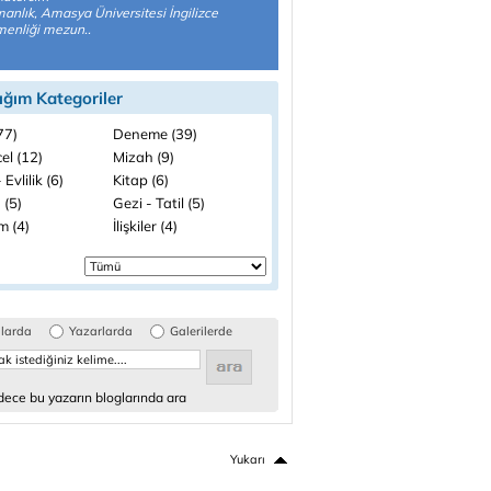
anlık, Amasya Üniversitesi İngilizce
enliği mezun..
ığım Kategoriler
(77)
Deneme (39)
el (12)
Mizah (9)
 Evlilik (6)
Kitap (6)
 (5)
Gezi - Tatil (5)
m (4)
İlişkiler (4)
glarda
Yazarlarda
Galerilerde
ece bu yazarın bloglarında ara
Yukarı