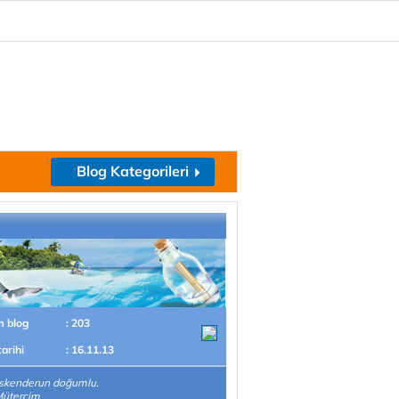
Blog Kategorileri
m blog
: 203
tarihi
: 16.11.13
İskenderun doğumlu.
ütercim