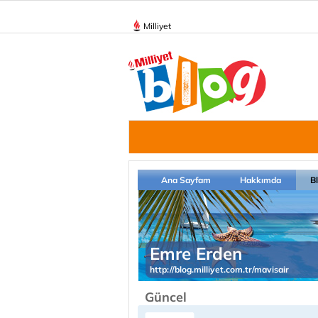
Milliyet
Ana Sayfam
Hakkımda
B
Emre Erden
http://blog.milliyet.com.tr/mavisair
Güncel