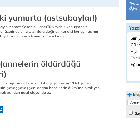
Tercüm
Öğretm
iki yumurta (astsubaylar!)
sayın Ahmet Keser'in HaberTürk tvdeki konuşmasını
Yazd
ar üzerindeki haksızlıklara değindi. Kendisi konuşmasının
lıydı. Astsubay'a Genelkurmay binasın..
Şiir 
Günc
Aşk -
Tarih
 (annelerin öldürdüğü
Eğiti
i)
ir çocuğa şiddet vakası daha yaşanmasın! 'Dehşet saçtı'
yerini yavaş yavaş yeni doğan bebeklerin ölümüne bırakıyor.
rak bundan nasıl oluyor da e..
Blo
2
Sad