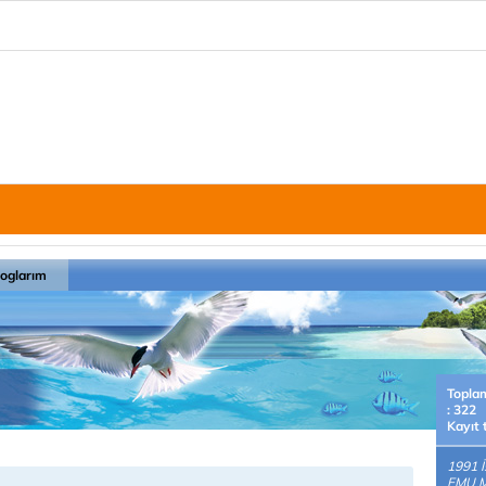
loglarım
Topla
: 322
Kayıt 
1991 
EMU M