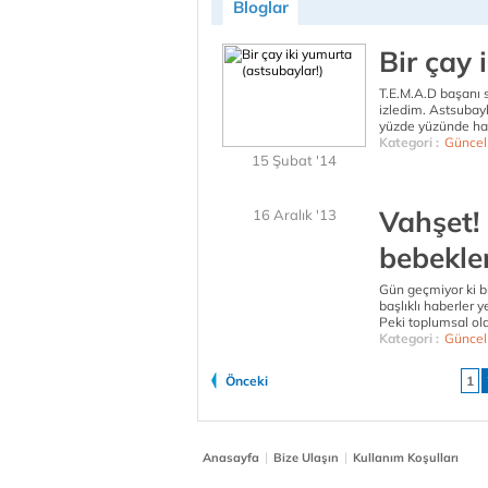
Bloglar
Bir çay 
T.E.M.A.D başanı 
izledim. Astsubayl
yüzde yüzünde hak
Kategori :
Güncel
15 Şubat '14
Vahşet!
16 Aralık '13
bebekler
Gün geçmiyor ki b
başlıklı haberler 
Peki toplumsal ola
Kategori :
Güncel
Önceki
1
|
|
Anasayfa
Bize Ulaşın
Kullanım Koşulları