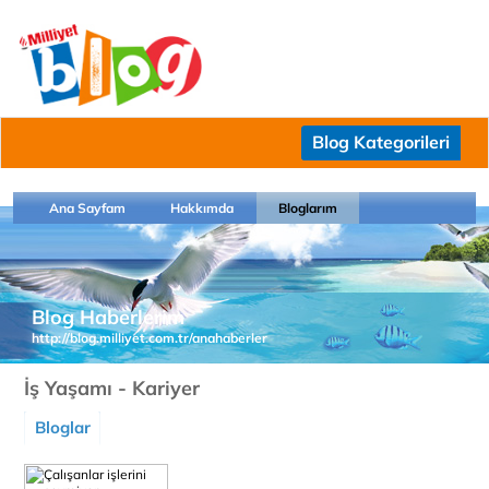
Blog Kategorileri
Ana Sayfam
Hakkımda
Bloglarım
Blog Haberlerim
http://blog.milliyet.com.tr/anahaberler
İş Yaşamı - Kariyer
Bloglar