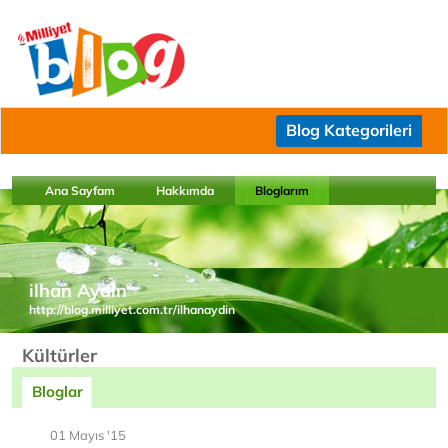
Blog Kategorileri
Ana Sayfam
Hakkımda
Bloglarım
ilhan Aydın
http://blog.milliyet.com.tr/ilhanaydin
Kültürler
Bloglar
01 Mayıs '15