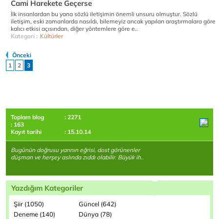
Cami Harekete Geçerse
İlk insanlardan bu yana sözlü iletişimin önemli unsuru olmuştur. Sözlü
iletişim, eski zamanlarda nasıldı, bilemeyiz ancak yapılan araştırmalara göre
kalıcı etkisi açısından, diğer yöntemlere göre e..
Kategori :
Kültürler
Önceki
1
2
3
Toplam blog
: 2271
: 163
Kayıt tarihi
: 15.10.14
Bugünün doğrusu yarının eğrisi, dost görünenler
düşman ve herşey aslında zıddı olabilir. Büyük ih..
Yazdığım Kategoriler
Şiir (1050)
Güncel (642)
Deneme (140)
Dünya (78)