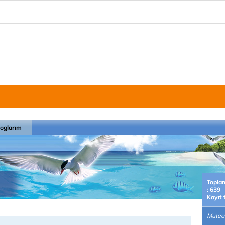
loglarım
Topla
: 639
Kayıt 
Müteah