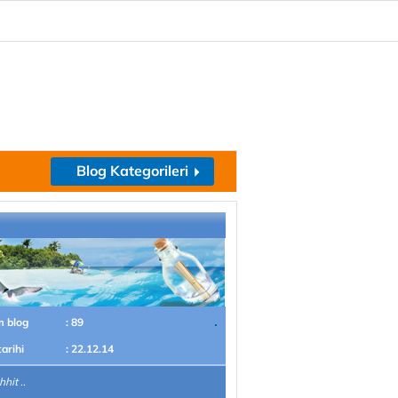
Blog Kategorileri
m blog
: 89
tarihi
: 22.12.14
hit ..