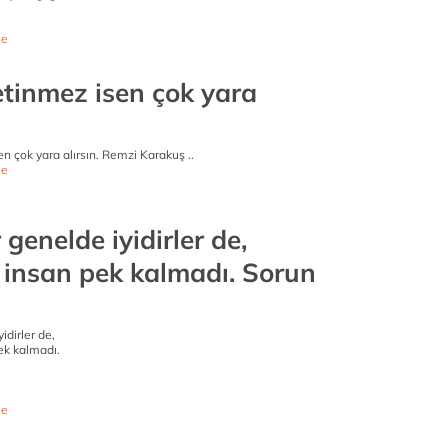
e
etinmez isen çok yara
en çok yara alırsın. Remzi Karakuş ..
e
 genelde iyidirler de,
 insan pek kalmadı. Sorun
idirler de,
k kalmadı.
e