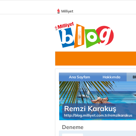
Milliyet
Ana Sayfam
Hakkımda
B
Remzi Karakuş
http://blog.milliyet.com.tr/remzikarakus
Deneme