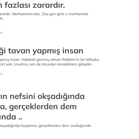
 fazlası zarardır.
arardır. Merhametin bile. Zira gün gelir o merhamete
N.
e
iği tavan yapmış insan
apmış insan. Hakikati görmüş olman Rabbim'in bir lütfudur.
t yok. Unutma, sen de önceden kınadıkların gibiydin.
e
ın nefsini okşadığında
na, gerçeklerden dem
nda ..
i okşadığında hoşlarına, gerçeklerden dem vurduğunda