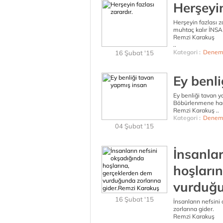
Herşeyin
Herşeyin fazlası z
muhtaç kalır İNSA
Remzi Karakuş
..
Kategori :
Denem
16 Şubat '15
Ey benl
Ey benliği tavan y
Böbürlenmene hace
Remzi Karakuş ..
Kategori :
Denem
04 Şubat '15
İnsanlar
hoşları
vurduğu
16 Şubat '15
İnsanların nefsin
zorlarına gider.
Remzi Karakuş