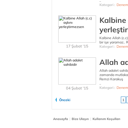
..
Kategori :
Denem
Kalbine 
yerleşt
Kalbine Allah (c.c
bir işe yaramaz.. 
17 Şubat '15
Kategori :
Denem
Allah ad
Allah adalet sahibi
zamanda mutlaka a
Remzi Karakuş
..
Kategori :
Denem
04 Şubat '15
Önceki
1
|
|
Anasayfa
Bize Ulaşın
Kullanım Koşulları