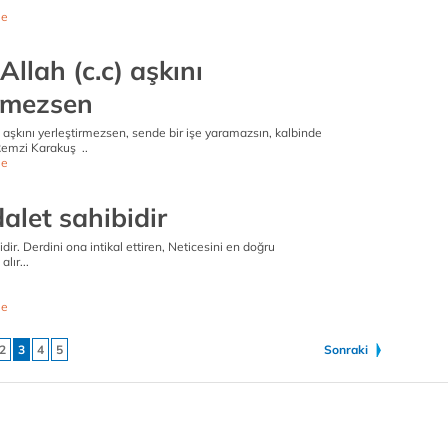
e
Allah (c.c) aşkını
irmezsen
) aşkını yerleştirmezsen, sende bir işe yaramazsın, kalbinde
Remzi Karakuş ..
e
alet sahibidir
dir. Derdini ona intikal ettiren, Neticesini en doğru
lır...
e
2
3
4
5
Sonraki