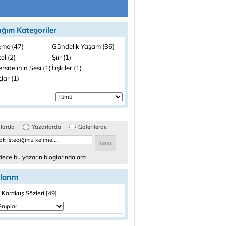
ığım Kategoriler
me (47)
Gündelik Yaşam (36)
el (2)
Şiir (1)
rsitelinin Sesi (1)
İlişkiler (1)
lar (1)
glarda
Yazarlarda
Galerilerde
ece bu yazarın bloglarında ara
larım
Karakuş Sözleri [49]