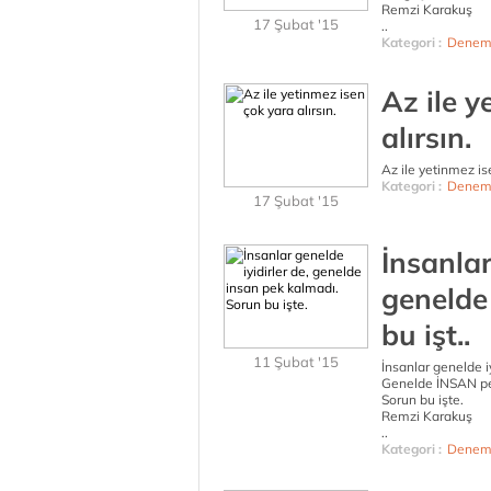
Remzi Karakuş
17 Şubat '15
..
Kategori :
Denem
Az ile y
alırsın.
Az ile yetinmez is
Kategori :
Denem
17 Şubat '15
İnsanlar
genelde
bu işt..
11 Şubat '15
İnsanlar genelde iy
Genelde İNSAN pe
Sorun bu işte.
Remzi Karakuş
..
Kategori :
Denem