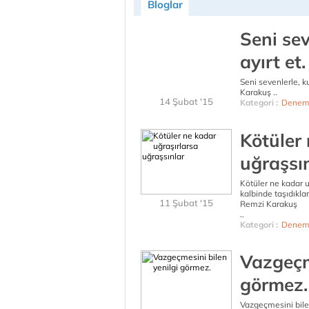
Bloglar
Seni sev
ayırt et.
Seni sevenlerle, k
Karakuş ..
14 Şubat '15
Kategori :
Denem
Kötüler 
uğraşsı
Kötüler ne kadar uğ
kalbinde taşıdıkl
11 Şubat '15
Remzi Karakuş
..
Kategori :
Denem
Vazgeçme
görmez.
Vazgeçmesini bile