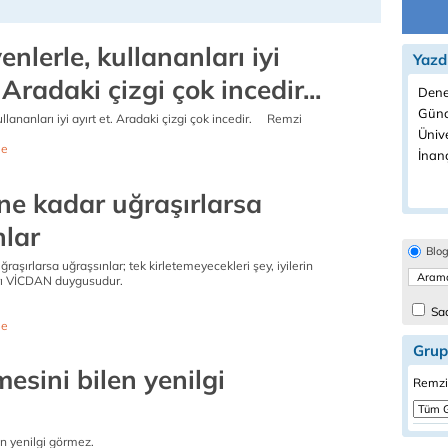
enlerle, kullananları iyi
Yazd
 Aradaki çizgi çok incedir...
Dene
Günc
ullananları iyi ayırt et. Aradaki çizgi çok incedir. Remzi
Ünive
e
İnanç
ne kadar uğraşırlarsa
nlar
Blo
raşırlarsa uğraşsınlar; tek kirletemeyecekleri şey, iyilerin
arı VİCDAN duygusudur.
Sad
e
Grup
sini bilen yenilgi
Remzi 
n yenilgi görmez.