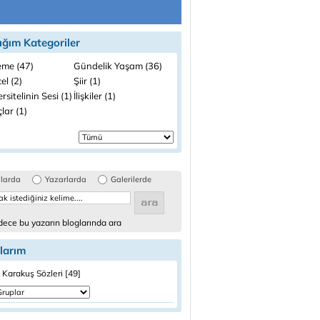
ığım Kategoriler
me (47)
Gündelik Yaşam (36)
el (2)
Şiir (1)
rsitelinin Sesi (1)
İlişkiler (1)
lar (1)
glarda
Yazarlarda
Galerilerde
ece bu yazarın bloglarında ara
larım
Karakuş Sözleri [49]