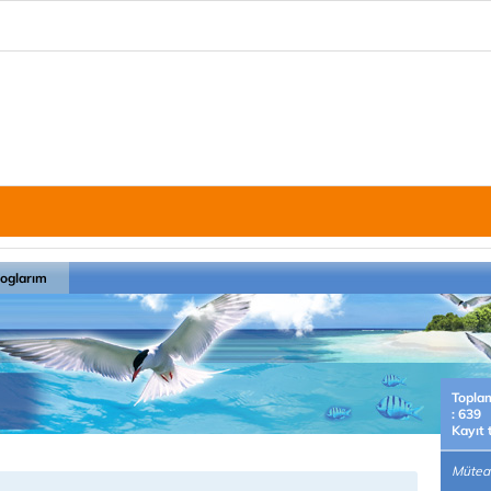
loglarım
Topla
: 639
Kayıt 
Müteah