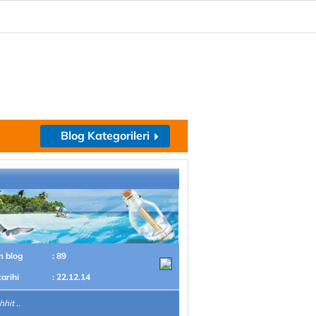
Blog Kategorileri
m blog
: 89
tarihi
: 22.12.14
hit ..