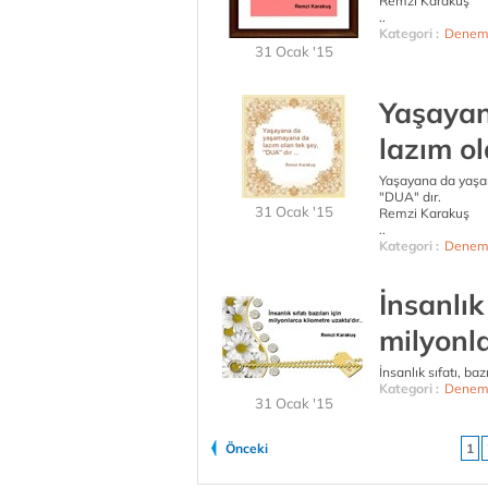
Remzi Karakuş
..
Kategori :
Denem
31 Ocak '15
Yaşaya
lazım ol
Yaşayana da yaşa
"DUA" dır.
31 Ocak '15
Remzi Karakuş
..
Kategori :
Denem
İnsanlık 
milyonl
İnsanlık sıfatı, ba
Kategori :
Denem
31 Ocak '15
Önceki
1