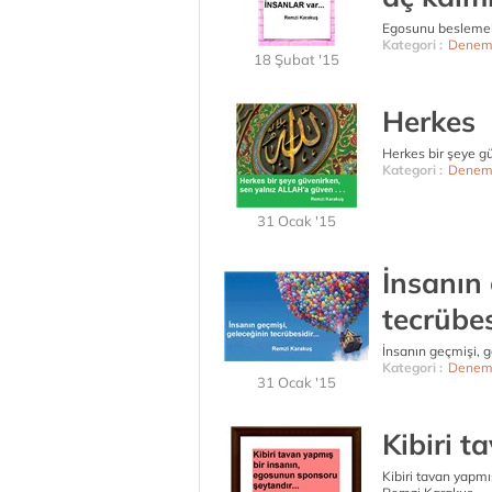
Egosunu beslemekt
Kategori :
Denem
18 Şubat '15
Herkes
Herkes bir şeye g
Kategori :
Denem
31 Ocak '15
İnsanın 
tecrübes
İnsanın geçmişi, g
Kategori :
Denem
31 Ocak '15
Kibiri t
Kibiri tavan yapmı