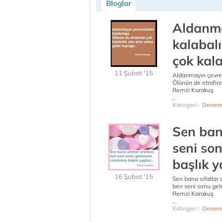
Bloglar
Aldanma
kalabal
çok kala
11 Şubat '15
Aldanmayın çevren
Ölünün de etrafınd
Remzi Karakuş
..
Kategori :
Denem
Sen ban
seni so
başlık ya
16 Şubat '15
Sen bana sıfatIar 
ben seni sonu geI
Remzi Karakuş
..
Kategori :
Denem