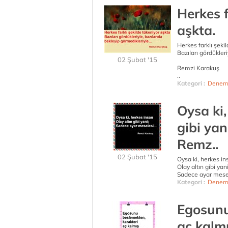
Herkes f
aşkta.
Herkes farkIı şeki
BazıIarı gördükIeri
02 Şubat '15
Remzi Karakuş
..
Kategori :
Denem
Oysa ki,
gibi yan
Remz..
02 Şubat '15
Oysa ki, herkes in
Olay altın gibi yani
Sadece ayar mese
Kategori :
Denem
Egosunu
aç kalmı