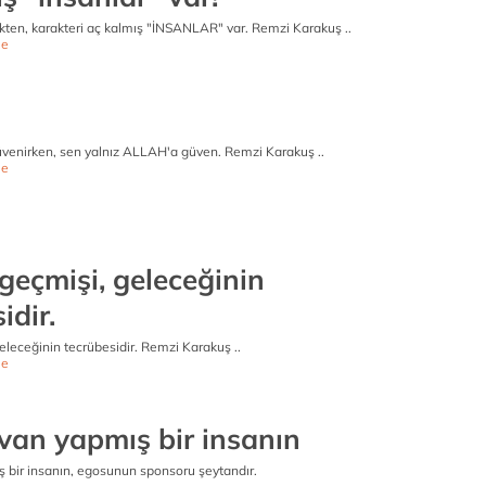
en, karakteri aç kalmış "İNSANLAR" var. Remzi Karakuş ..
e
üvenirken, sen yalnız ALLAH'a güven. Remzi Karakuş ..
e
geçmişi, geleceğinin
idir.
eleceğinin tecrübesidir. Remzi Karakuş ..
e
avan yapmış bir insanın
ş bir insanın, egosunun sponsoru şeytandır.