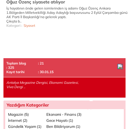
Oğuz Özenç siyasete atılıyor
İş hayatının önde gelen isimlerinden iş adamı Oğuz Özenç Ankara
1.Bölgeden Milletvekilliği Aday Adaylığı başvurusunu 2 Eylül Çarşamba günü
AK Parti İl Başkanlığı'na gelerek yaptı.
Çıkışta b..
Kategori :
Siyaset
Toplam blog
: 21
: 325
Kayıt tarihi
: 30.01.15
Antalya Megazine Dergisi, Ekonomi Gazetesi,
Viva Dergi ..
Yazdığım Kategoriler
Magazin (5)
Ekonomi - Finans (3)
İnternet (2)
Gece Hayatı (1)
Gündelik Yaşam (1)
Ben Bildiriyorum (1)