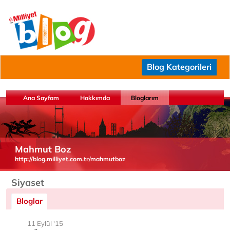
Blog Kategorileri
Ana Sayfam
Hakkımda
Bloglarım
Mahmut Boz
http://blog.milliyet.com.tr/mahmutboz
Siyaset
Bloglar
11 Eylül '15