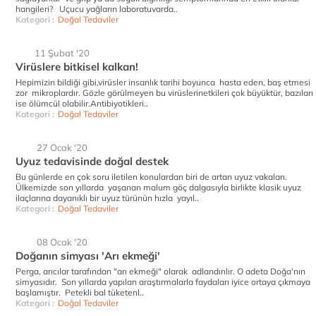
hangileri? Uçucu yağların laboratuvarda..
Kategori :
Doğal Tedaviler
11 Şubat '20
Virüslere bitkisel kalkan!
Hepimizin bildiği gibi,virüsler insanlık tarihi boyunca hasta eden, baş etmesi
zor mikroplardır. Gözle görülmeyen bu virüslerinetkileri çok büyüktür, bazıları
ise ölümcül olabilir.Antibiyotikleri..
Kategori :
Doğal Tedaviler
27 Ocak '20
Uyuz tedavisinde doğal destek
Bu günlerde en çok soru iletilen konulardan biri de artan uyuz vakaları.
Ülkemizde son yıllarda yaşanan malum göç dalgasıyla birlikte klasik uyuz
ilaçlarına dayanıklı bir uyuz türünün hızla yayıl..
Kategori :
Doğal Tedaviler
08 Ocak '20
Doğanın simyası 'Arı ekmeği'
Perga, arıcılar tarafından "arı ekmeği" olarak adlandırılır. O adeta Doğa'nın
simyasıdır. Son yıllarda yapılan araştırmalarla faydaları iyice ortaya çıkmaya
başlamıştır. Petekli bal tüketenl..
Kategori :
Doğal Tedaviler