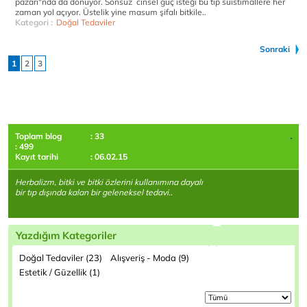
pazarı"nda da dönüyor. Sonsuz cinsel güç isteği bu tip suistimallere her
zaman yol açıyor. Üstelik yine masum şifalı bitkile..
Kategori :
Doğal Tedaviler
Sonraki
1
2
3
Toplam blog
: 33
: 499
Kayıt tarihi
: 06.02.15
Herbalizm, bitki ve bitki özlerini kullanımına dayalı
bir tıp dışında kalan bir geleneksel tedavi..
Yazdığım Kategoriler
Doğal Tedaviler (23)
Alışveriş - Moda (9)
Estetik / Güzellik (1)