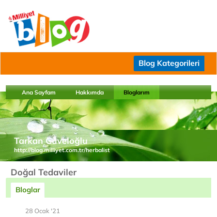
Blog Kategorileri
Ana Sayfam
Hakkımda
Bloglarım
Tarkan Güveloğlu
http://blog.milliyet.com.tr/herbalist
Doğal Tedaviler
Bloglar
28 Ocak '21