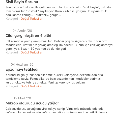
Sisli Beyin Sorunu
Son aylarda fazlaca dile getirilen sorunlardan birisi olan "sisli beyin", aslında
tam olarak bir "hastalık" sayılmıyor. Kronik zihinsel yorgunluk, uykusuzluk,
odaklanma zorluğu, unutkanlık, gerginl..
Kategori :
Doğal Tedaviler
04 Aralık '20
Cildi gerginleştiren 4 bitki
Cilt zamanla yavaş yavaş bozulur.. Dahası, yaş aldıkça cildi diri tutan bazı
maddelerin üretim hızı yavaşlama eğilimindedir. Bunun için çok yaşlanmaya
gerek yok. Bazen 30 yaşında da deride geri..
Kategori :
Doğal Tedaviler
04 Haziran '20
Egzamayı tetikledi
Korona salgını yüzünden ellerimizi sürekli kolonya ve dezenfektanlarla
temizlemekteyiz. Fakat alkol ve bazı dezenfektan maddeler derimizi
kurutmakta ve tahriş etmekte. Yeni tip koronavirüs salgını..
Kategori :
Doğal Tedaviler
19 Mart '20
Mikrop öldürücü uçucu yağlar
Çok sayıda uçucu yağ antiviral etkiye sahip. Virüslerle mücadelede etki
sağlayanlar ve grip ya da soğuk algınlığı semptomlarında en etkili olanlar