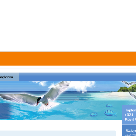
loglarım
Topla
: 321
Kayıt 
Türkiy
kurumsa