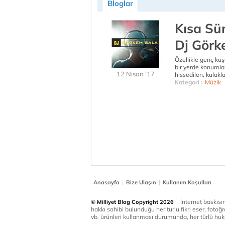
Bloglar
Kısa Sü
Dj Görk
Özellikle genç kuş
bir yerde konumlan
12 Nisan '17
hissedilen, kulaklar
Kategori :
Müzik
|
|
Anasayfa
Bize Ulaşın
Kullanım Koşulları
İnternet baskısınd
© Milliyet Blog Copyright 2026
hakkı sahibi bulunduğu her türlü fikri eser, fotoğr
vb. ürünleri kullanması durumunda, her türlü huku