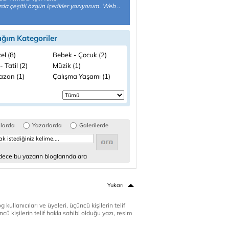
rda çeşitli özgün içerikler yazıyorum. Web ..
ığım Kategoriler
el (8)
Bebek - Çocuk (2)
- Tatil (2)
Müzik (1)
zan (1)
Çalışma Yaşamı (1)
glarda
Yazarlarda
Galerilerde
ece bu yazarın bloglarında ara
Yukarı
 kullanıcıları ve üyeleri, üçüncü kişilerin telif
cü kişilerin telif hakkı sahibi olduğu yazı, resim