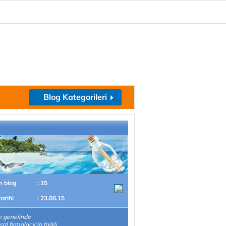
Blog Kategorileri
m blog
: 15
tarihi
: 23.06.15
e genelinde
l firmalar için farklı