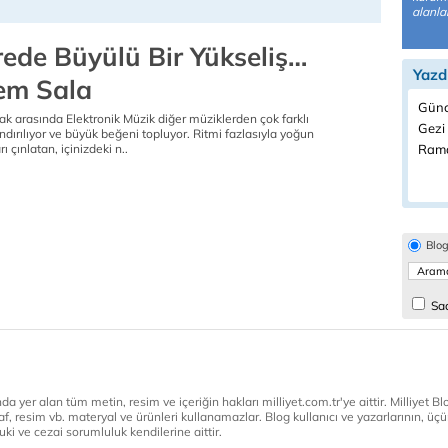
alanla
rede Büyülü Bir Yükseliş…
Yazd
em Sala
Günc
ak arasında Elektronik Müzik diğer müziklerden çok farklı
Gezi 
dırılıyor ve büyük beğeni topluyor. Ritmi fazlasıyla yoğun
ı çınlatan, içinizdeki n..
Rama
Blo
Sad
a yer alan tüm metin, resim ve içeriğin hakları milliyet.com.tr'ye aittir. Milliyet Blog
af, resim vb. materyal ve ürünleri kullanamazlar. Blog kullanıcı ve yazarlarının, üçün
ki ve cezai sorumluluk kendilerine aittir.