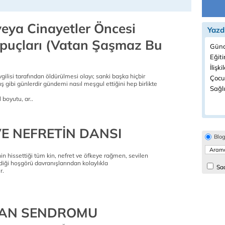
veya Cinayetler Öncesi
Yazd
 İpuçları (Vatan Şaşmaz Bu
Günd
Eğiti
İlişki
gilisi tarafından öldürülmesi olayı; sanki başka hiçbir
Çocuk
gibi günlerdir gündemi nasıl meşgul ettiğini hep birlikte
Sağlı
boyutu, ar..
VE NEFRETİN DANSI
Blo
nin hissettiği tüm kin, nefret ve öfkeye rağmen, sevilen
rdiği hoşgörü davranışlarından kolaylıkla
Sad
r.
UAN SENDROMU