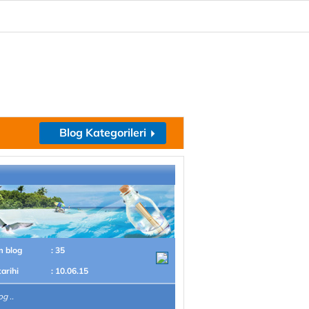
Blog Kategorileri
m blog
: 35
tarihi
: 10.06.15
g ..