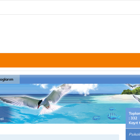
loglarım
Topla
: 332
ci
Kayıt 
Psikolo