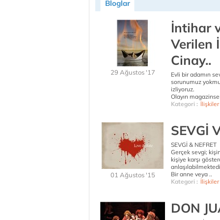
Bloglar
İntihar 
Verilen
Cinay..
29 Ağustos '17
Evli bir adamın sev
sorunumuz yokmuş 
izliyoruz.
Olayın magazinsel 
Kategori :
İlişkiler
SEVGİ 
SEVGİ & NEFRET
Gerçek sevgi; kişi
kişiye karşı göste
anlaşılabilmektedi
Bir anne veya ..
01 Ağustos '15
Kategori :
İlişkiler
DON J