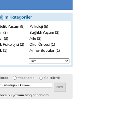
ığım Kategoriler
elik Yaşam (9)
Psikoloji (5)
m (3)
Sağlıklı Yaşam (3)
ler (3)
Aile (3)
 Psikolojisi (2)
Okul Öncesi (1)
k (1)
Anne-Babalar (1)
glarda
Yazarlarda
Galerilerde
ece bu yazarın bloglarında ara