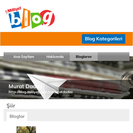
Blog Kategorileri
Ana Sayfam
Hakkımda
Bloglarım
Murat Dadaş
http://blog.milliyet.com.tr/muratdadas
Şiir
Bloglar