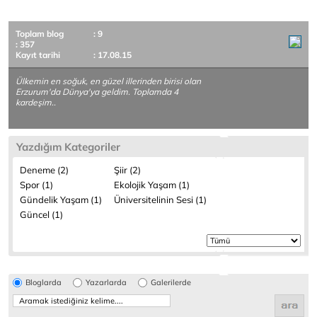
Toplam blog
: 9
: 357
Kayıt tarihi
: 17.08.15
Ülkemin en soğuk, en güzel illerinden birisi olan
Erzurum'da Dünya'ya geldim. Toplamda 4
kardeşim..
Yazdığım Kategoriler
Deneme (2)
Şiir (2)
Spor (1)
Ekolojik Yaşam (1)
Gündelik Yaşam (1)
Üniversitelinin Sesi (1)
Güncel (1)
Bloglarda
Yazarlarda
Galerilerde