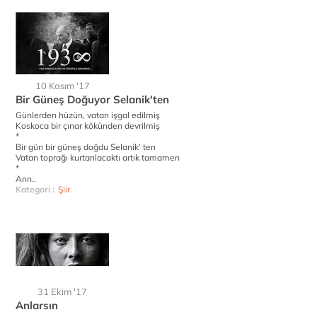
10 Kasım '17
Bir Güneş Doğuyor Selanik'ten
Günlerden hüzün, vatan işgal edilmiş
Koskoca bir çınar kökünden devrilmiş
*
Bir gün bir güneş doğdu Selanik’ ten
Vatan toprağı kurtarılacaktı artık tamamen
*
Ann..
Kategori :
Şiir
31 Ekim '17
Anlarsın