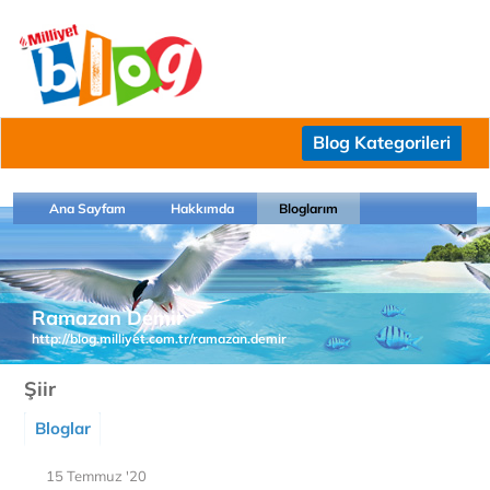
Blog Kategorileri
Ana Sayfam
Hakkımda
Bloglarım
Ramazan Demir
http://blog.milliyet.com.tr/ramazan.demir
Şiir
Bloglar
15 Temmuz '20