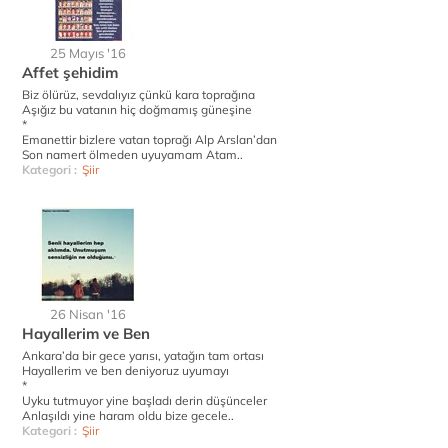
25 Mayıs '16
Affet şehidim
Biz ölürüz, sevdalıyız çünkü kara toprağına
Aşığız bu vatanın hiç doğmamış güneşine
*
Emanettir bizlere vatan toprağı Alp Arslan’dan
Son namert ölmeden uyuyamam Atam..
Kategori :
Şiir
26 Nisan '16
Hayallerim ve Ben
Ankara’da bir gece yarısı, yatağın tam ortası
Hayallerim ve ben deniyoruz uyumayı
*
Uyku tutmuyor yine başladı derin düşünceler
Anlaşıldı yine haram oldu bize gecele..
Kategori :
Şiir