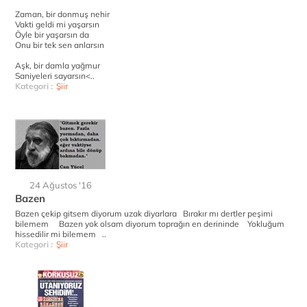
Zaman, bir donmuş nehir
Vakti geldi mi yaşarsın
Öyle bir yaşarsın da
Onu bir tek sen anlarsın
Aşk, bir damla yağmur
Saniyeleri sayarsın<..
Kategori :
Şiir
24 Ağustos '16
Bazen
Bazen çekip gitsem diyorum uzak diyarlara Bırakır mı dertler peşimi
bilemem Bazen yok olsam diyorum toprağın en derininde Yokluğum
hissedilir mi bilemem ..
Kategori :
Şiir