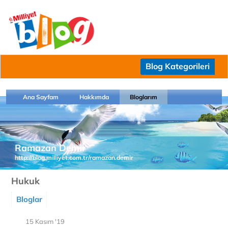
Blog Kategorileri
Ana Sayfam
Hakkımda
Bloglarım
Ramazan Demir
http://blog.milliyet.com.tr/ramazan.demir
Hukuk
Bloglar
15 Kasım '19