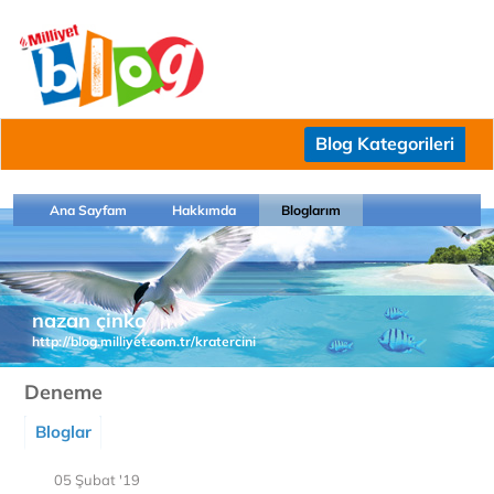
Blog Kategorileri
Ana Sayfam
Hakkımda
Bloglarım
nazan çinko
http://blog.milliyet.com.tr/kratercini
Deneme
Bloglar
05 Şubat '19