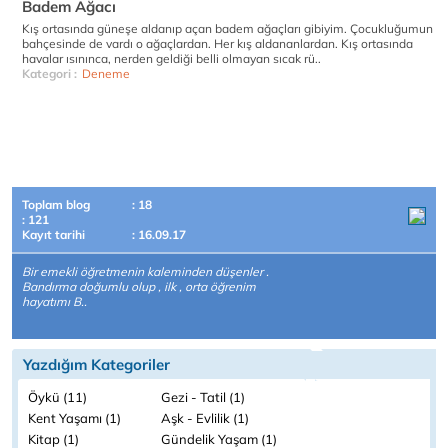
Badem Ağacı
Kış ortasında güneşe aldanıp açan badem ağaçları gibiyim. Çocukluğumun
bahçesinde de vardı o ağaçlardan. Her kış aldananlardan. Kış ortasında
havalar ısınınca, nerden geldiği belli olmayan sıcak rü..
Kategori :
Deneme
Toplam blog
: 18
: 121
Kayıt tarihi
: 16.09.17
Bir emekli öğretmenin kaleminden düşenler .
Bandırma doğumlu olup , ilk , orta öğrenim
hayatımı B..
Yazdığım Kategoriler
Öykü (11)
Gezi - Tatil (1)
Kent Yaşamı (1)
Aşk - Evlilik (1)
Kitap (1)
Gündelik Yaşam (1)