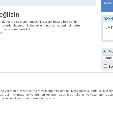
bilene..
eğilsin
Yazd
 güneşin sıcaklığının taa içini ısıttığını hisset, bak bahar
arış kordon boyunun kalabalıklarının arasına. derin bir nefes
Şiir 
uram buram deniz koku..
at
Blo
Sad
a yer alan tüm metin, resim ve içeriğin hakları milliyet.com.tr'ye aittir. Milliyet Blog
af, resim vb. materyal ve ürünleri kullanamazlar. Blog kullanıcı ve yazarlarının, üçün
ki ve cezai sorumluluk kendilerine aittir.