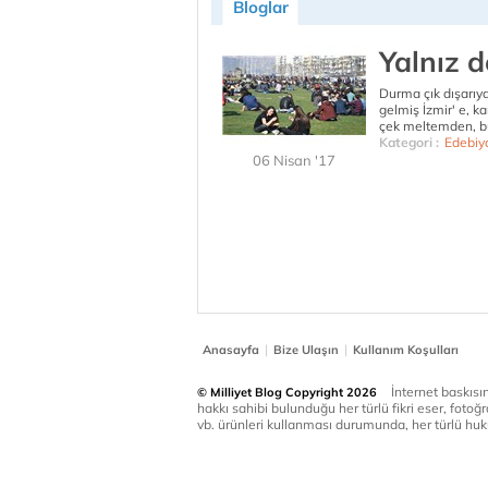
Bloglar
Yalnız d
Durma çık dışarıya,
gelmiş İzmir' e, k
çek meltemden, b
Kategori :
Edebiy
06 Nisan '17
|
|
Anasayfa
Bize Ulaşın
Kullanım Koşulları
İnternet baskısınd
© Milliyet Blog Copyright 2026
hakkı sahibi bulunduğu her türlü fikri eser, fotoğr
vb. ürünleri kullanması durumunda, her türlü huku