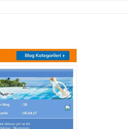
Blog Kategorileri
m blog
: 18
tarihi
: 05.04.17
ek dolusu şiir ve bir
hikaye. Okumasını