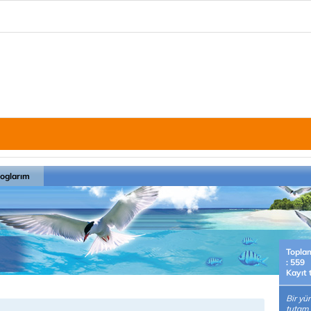
loglarım
Topla
: 559
Kayıt 
Bir yür
tutam 