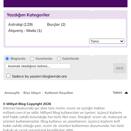
Yazdığım Kategoriler
Astroloji (129)
Burçlar (2)
Alışveriş - Moda (1)
Bloglarda
Yazarlarda
Galerilerde
Sadece bu yazarın bloglarında ara
|
|
Yukarı
Anasayfa
Bize Ulaşın
Kullanım Koşulları
© Milliyet Blog Copyright 2026
İnternet baskısında yer alan tüm metin, resim ve içeriğin hakları
milliyet.com.tr'ye aittir. Milliyet Blog kullanıcıları ve üyeleri, üçüncü kişilerin
telif hakkı sahibi bulunduğu her türlü fikri eser, fotoğraf, resim vb. materyal ve
ürünleri kullanamazlar. Blog kullanıcı ve yazarlarının, üçüncü kişilerin telif
hakkı sahibi olduğu yazı, resim vb. ürünleri kullanması durumunda, her türlü
hukuki ve cezai sorumluluk kendilerine aittir.