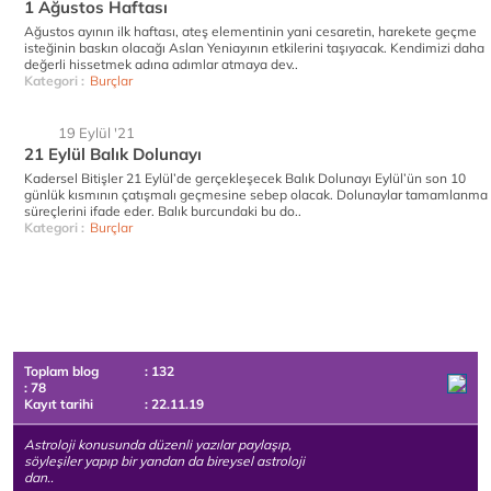
1 Ağustos Haftası
Ağustos ayının ilk haftası, ateş elementinin yani cesaretin, harekete geçme
isteğinin baskın olacağı Aslan Yeniayının etkilerini taşıyacak. Kendimizi daha
değerli hissetmek adına adımlar atmaya dev..
Kategori :
Burçlar
19 Eylül '21
21 Eylül Balık Dolunayı
Kadersel Bitişler 21 Eylül’de gerçekleşecek Balık Dolunayı Eylül’ün son 10
günlük kısmının çatışmalı geçmesine sebep olacak. Dolunaylar tamamlanma
süreçlerini ifade eder. Balık burcundaki bu do..
Kategori :
Burçlar
Toplam blog
: 132
: 78
Kayıt tarihi
: 22.11.19
Astroloji konusunda düzenli yazılar paylaşıp,
söyleşiler yapıp bir yandan da bireysel astroloji
dan..