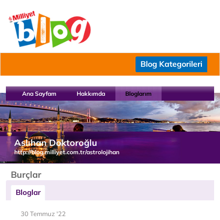
Blog Kategorileri
Ana Sayfam
Hakkımda
Bloglarım
Aslıhan Doktoroğlu
http://blog.milliyet.com.tr/astrolojihan
Burçlar
Bloglar
30 Temmuz '22