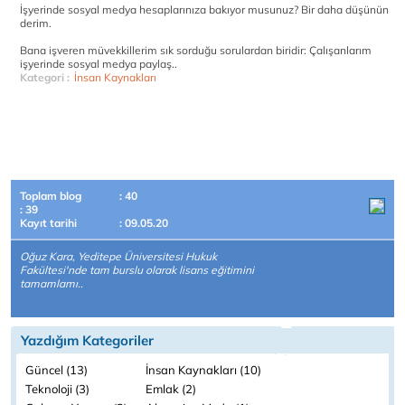
İşyerinde sosyal medya hesaplarınıza bakıyor musunuz? Bir daha düşünün
derim.
Bana işveren müvekkillerim sık sorduğu sorulardan biridir: Çalışanlarım
işyerinde sosyal medya paylaş..
Kategori :
İnsan Kaynakları
Toplam blog
: 40
: 39
Kayıt tarihi
: 09.05.20
Oğuz Kara, Yeditepe Üniversitesi Hukuk
Fakültesi'nde tam burslu olarak lisans eğitimini
tamamlamı..
Yazdığım Kategoriler
Güncel (13)
İnsan Kaynakları (10)
Teknoloji (3)
Emlak (2)