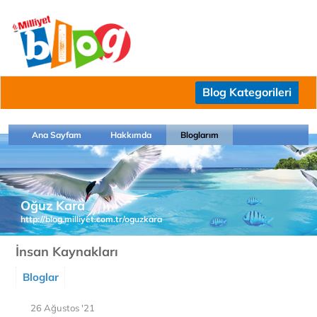
Blog Kategorileri
Ana Sayfam
Hakkımda
Bloglarım
Oğuz Kara
http://blog.milliyet.com.tr/oguzkara
İnsan Kaynakları
Bloglar
26 Ağustos '21