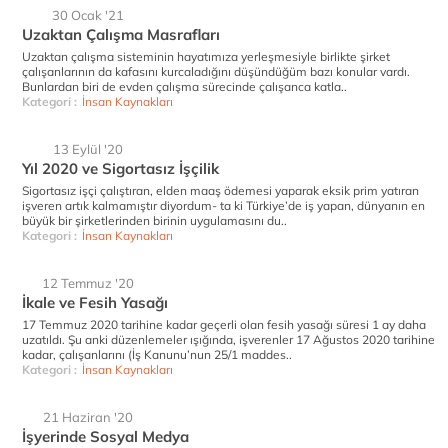
30 Ocak '21
Uzaktan Çalışma Masrafları
Uzaktan çalışma sisteminin hayatımıza yerleşmesiyle birlikte şirket
çalışanlarının da kafasını kurcaladığını düşündüğüm bazı konular vardı.
Bunlardan biri de evden çalışma sürecinde çalışanca katla..
Kategori :
İnsan Kaynakları
13 Eylül '20
Yıl 2020 ve Sigortasız İşçilik
Sigortasız işçi çalıştıran, elden maaş ödemesi yaparak eksik prim yatıran
işveren artık kalmamıştır diyordum- ta ki Türkiye’de iş yapan, dünyanın en
büyük bir şirketlerinden birinin uygulamasını du..
Kategori :
İnsan Kaynakları
12 Temmuz '20
İkale ve Fesih Yasağı
17 Temmuz 2020 tarihine kadar geçerli olan fesih yasağı süresi 1 ay daha
uzatıldı. Şu anki düzenlemeler ışığında, işverenler 17 Ağustos 2020 tarihine
kadar, çalışanlarını (İş Kanunu’nun 25/1 maddes..
Kategori :
İnsan Kaynakları
21 Haziran '20
İşyerinde Sosyal Medya