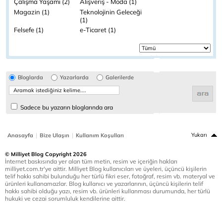
Çalışma Yaşamı (2)
Alışveriş - Moda (1)
Magazin (1)
Teknolojinin Geleceği
(1)
Felsefe (1)
e-Ticaret (1)
Bloglarda
Yazarlarda
Galerilerde
Sadece bu yazarın bloglarında ara
|
|
Yukarı
Anasayfa
Bize Ulaşın
Kullanım Koşulları
© Milliyet Blog Copyright 2026
İnternet baskısında yer alan tüm metin, resim ve içeriğin hakları
milliyet.com.tr'ye aittir. Milliyet Blog kullanıcıları ve üyeleri, üçüncü kişilerin
telif hakkı sahibi bulunduğu her türlü fikri eser, fotoğraf, resim vb. materyal ve
ürünleri kullanamazlar. Blog kullanıcı ve yazarlarının, üçüncü kişilerin telif
hakkı sahibi olduğu yazı, resim vb. ürünleri kullanması durumunda, her türlü
hukuki ve cezai sorumluluk kendilerine aittir.