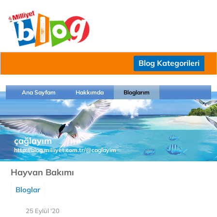
Blog Kategorileri
Ana Sayfam
Hakkımda
Bloglarım
çağlayım
http://blog.milliyet.com.tr/@caglayim
Hayvan Bakımı
Bloglar
25 Eylül '20