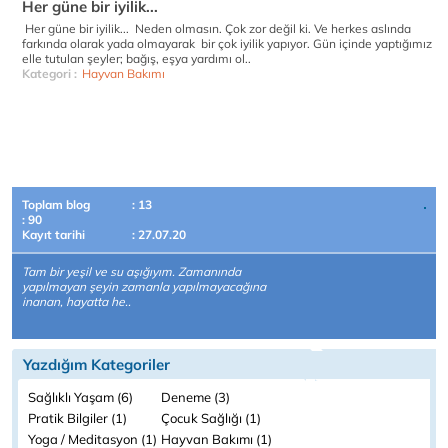
Her güne bir iyilik...
Her güne bir iyilik... Neden olmasın. Çok zor değil ki. Ve herkes aslında
farkında olarak yada olmayarak bir çok iyilik yapıyor. Gün içinde yaptığımız
elle tutulan şeyler; bağış, eşya yardımı ol..
Kategori :
Hayvan Bakımı
Toplam blog
: 13
: 90
Kayıt tarihi
: 27.07.20
Tam bir yeşil ve su aşığıyım. Zamanında
yapılmayan şeyin zamanla yapılmayacağına
inanan, hayatta he..
Yazdığım Kategoriler
Sağlıklı Yaşam (6)
Deneme (3)
Pratik Bilgiler (1)
Çocuk Sağlığı (1)
Yoga / Meditasyon (1)
Hayvan Bakımı (1)