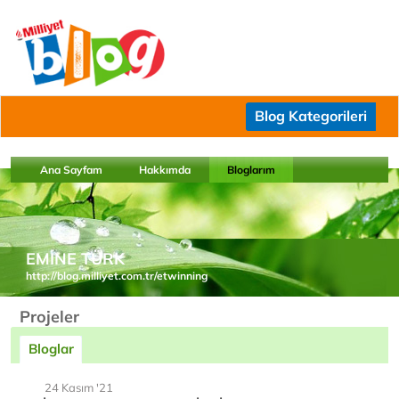
Blog Kategorileri
Ana Sayfam
Hakkımda
Bloglarım
EMİNE TÜRK
http://blog.milliyet.com.tr/etwinning
Projeler
Bloglar
24 Kasım '21