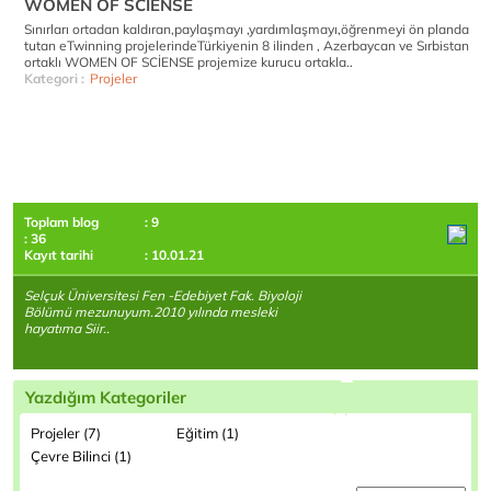
WOMEN OF SCIENSE
Sınırları ortadan kaldıran,paylaşmayı ,yardımlaşmayı,öğrenmeyi ön planda
tutan eTwinning projelerindeTürkiyenin 8 ilinden , Azerbaycan ve Sırbistan
ortaklı WOMEN OF SCİENSE projemize kurucu ortakla..
Kategori :
Projeler
Toplam blog
: 9
: 36
Kayıt tarihi
: 10.01.21
Selçuk Üniversitesi Fen -Edebiyet Fak. Biyoloji
Bölümü mezunuyum.2010 yılında mesleki
hayatıma Siir..
Yazdığım Kategoriler
Projeler (7)
Eğitim (1)
Çevre Bilinci (1)