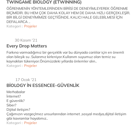
TWİNGAME BIOLOGY (ETWİNNİNG)
ÖĞRENMENİN YÖNTEMLERİNDEN BİRİSİ DE DENEYİMLEYEREK ÖĞRENME
BİÇİMİDİR. BU HEM ÇOK DAHA KOLAY HEM DE DAHA HIZLI GERÇEKLEŞİR.
BİR BİLGİ DENEYİMİMİZE GEÇTİĞİNDE, KALICI HALE GELEBİLMESİ İÇİN
DEFALARCA ..
Kategori :
Projeler
30 Kasım '21
Every Drop Matters
Farkına varmadığımız bir gerçeklik var bu dünyada canlılar için en önemli
olan bileşik su .Sularımız kirleniyor.Kullanım suyumuz olan temiz su
kaynakları tükeniyor.Önümüzdeki yıllarda önlemler alın..
Kategori :
Projeler
17 Ocak '21
BİOLOGY İN ESSENCEE-GÜVENLİK
Merhabalar
İnternet?
E güvenlik?
Siber?
Dijital iletişim?
Çağımızın vazgeçlmez unsurlarından internet ,sosyal medya,dijital iletişim
gibi kavramlar hayatımız..
Kategori :
Projeler