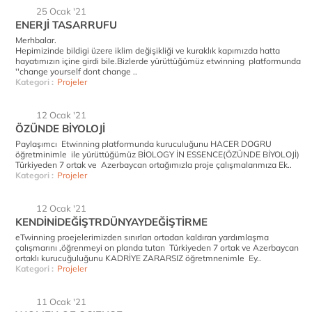
25 Ocak '21
ENERJİ TASARRUFU
Merhbalar.
Hepimizinde bildigi üzere iklim değişikliği ve kuraklık kapımızda hatta
hayatımızın içine girdi bile.Bizlerde yürüttüğümüz etwinning platformunda
''change yourself dont change ..
Kategori :
Projeler
12 Ocak '21
ÖZÜNDE BİYOLOJİ
Paylaşımcı Etwinning platformunda kuruculuğunu HACER DOGRU
öğretminimle ile yürüttüğümüz BİOLOGY İN ESSENCE(ÖZÜNDE BİYOLOJİ)
Türkiyeden 7 ortak ve Azerbaycan ortağımızla proje çalışmalarımıza Ek..
Kategori :
Projeler
12 Ocak '21
KENDİNİDEĞİŞTRDÜNYAYDEĞİŞTİRME
eTwinning proejelerimizden sınırları ortadan kaldıran yardımlaşma
çalışmarını ,öğrenmeyi on planda tutan Türkiyeden 7 ortak ve Azerbaycan
ortaklı kurucuğuluğunu KADRİYE ZARARSIZ öğretmnenimle Ey..
Kategori :
Projeler
11 Ocak '21