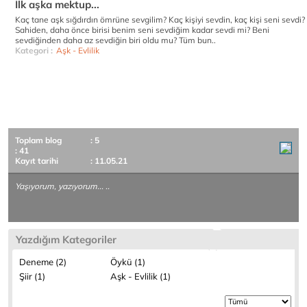
İlk aşka mektup...
Kaç tane aşk sığdırdın ömrüne sevgilim? Kaç kişiyi sevdin, kaç kişi seni sevdi?
Sahiden, daha önce birisi benim seni sevdiğim kadar sevdi mi? Beni
sevdiğinden daha az sevdiğin biri oldu mu? Tüm bun..
Kategori :
Aşk - Evlilik
Toplam blog
: 5
: 41
Kayıt tarihi
: 11.05.21
Yaşıyorum, yazıyorum... ..
Yazdığım Kategoriler
Deneme (2)
Öykü (1)
Şiir (1)
Aşk - Evlilik (1)