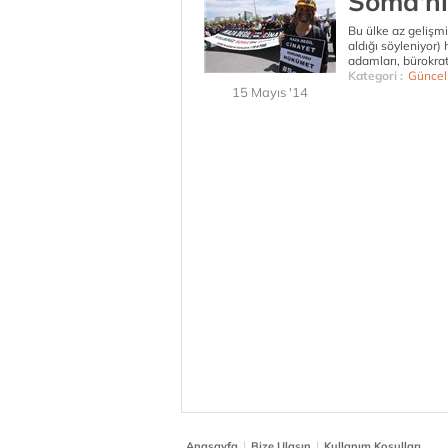
Soma'nı
Bu ülke az gelişmi
aldığı söyleniyor)
adamları, bürokrat
Kategori :
Güncel
15 Mayıs '14
|
|
Anasayfa
Bize Ulaşın
Kullanım Koşulları