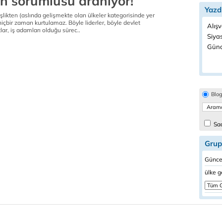
n sorumlusu aranıyor!
Yazd
şlikten (aslında gelişmekte olan ülkeler kategorisinde yer
 hiçbir zaman kurtulamaz. Böyle liderler, böyle devlet
Alışv
lar, iş adamları olduğu sürec..
Siyas
Günc
Blo
Sad
Grup
Güncel
ülke g