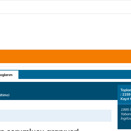
loglarım
Topla
: 2159
itimci
Kayıt 
1995 İ
Yabanc
İngili