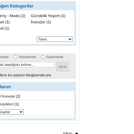
ığım Kategoriler
eriş - Moda (1)
Gündelik Yaşam (1)
et (1)
İnançlar (1)
el (1)
glarda
Yazarlarda
Galerilerde
ece bu yazarın bloglarında ara
larım
 Konular [2]
erçekleri [1]
Yukarı