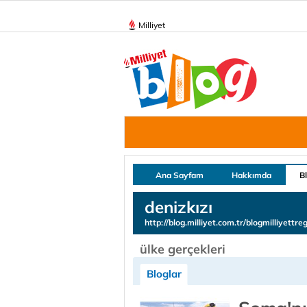
Milliyet
Ana Sayfam
Hakkımda
B
denizkızı
http://blog.milliyet.com.tr/blogmilliyettreg
ülke gerçekleri
Bloglar