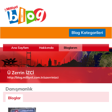
Blog Kategorileri
Ana Sayfam
Hakkımda
Bloglarım
Ü Zerrin İZCİ
http://blog.milliyet.com.tr/uzerrinizci
Danışmanlık
Bloglar