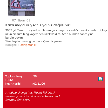
07 Nisan '08
Kaza mağduruysanız yalnız değilsiniz!
2007 yılı Temmuz ayından itibaren çalışmaya başladığım yeni işimden dolayı
uzun bir süre blog köşemden uzak kaldım. Ama bundan sonra yine
buralardayım.
Size, faydalı olacağına inandığım bir yazım..
Kategori :
Danışmanlık
Toplam blog
: 25
: 3061
Kayıt tarihi
: 02.11.06
Anadolu Üniversitesi İktisat Fakültesi
mezunuyum. İkinci üniversite kapsamında
İstanbul Üniversit..