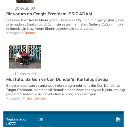
20 Ocak '09
Bir yorum da Cengiz Eren'den: ISSIZ ADAM
Sonunda Issız Adam filmin gittim. Babam ve Oğlum filmini gözyaşları içinde
sinemadan çıkanları gördüğüm için seyretmemiştim. Sadece Çağan Irmak’ı
anlamak için Issız Adam filmini seyretmeye karar verdi..
Kategori :
Sinema
13 Kasım '08
Mustafa, 32 Gün ve Can Dündar'ın Kurtuluş savaşı
Bu akşam banttan yayınlanacak olan programda konuklar Can Dündar ve
Turgut Özakman. Mehmet Ali Birand'ın daha önce çok sayıda kişinin katıldığı
programa sadece 2 kişi davet etmesi ilginç. Konu son gün..
Kategori :
Kişisel Gelişim
Toplam blog
: 15
: 4777