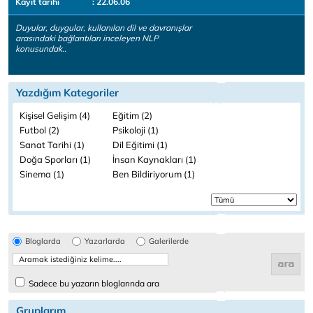
Kayıt tarihi
: 22.06.06
Duyular, duygular, kullanılan dil ve davranışlar
arasındaki bağlantıları inceleyen NLP
konusundak..
Yazdığım Kategoriler
Kişisel Gelişim (4)
Eğitim (2)
Futbol (2)
Psikoloji (1)
Sanat Tarihi (1)
Dil Eğitimi (1)
Doğa Sporları (1)
İnsan Kaynakları (1)
Sinema (1)
Ben Bildiriyorum (1)
Bloglarda
Yazarlarda
Galerilerde
Sadece bu yazarın bloglarında ara
Gruplarım