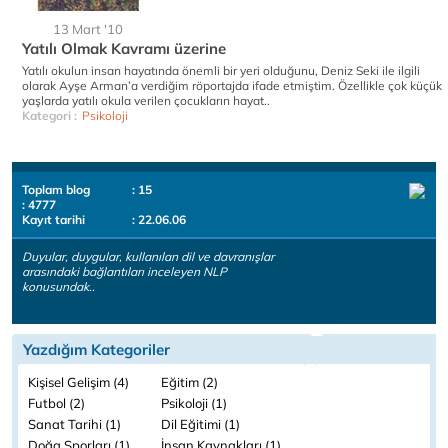
13 Mart '10
Yatılı Olmak Kavramı üzerine
Yatılı okulun insan hayatında önemli bir yeri olduğunu, Deniz Seki ile ilgili
olarak Ayşe Arman’a verdiğim röportajda ifade etmiştim. Özellikle çok küçük
yaşlarda yatılı okula verilen çocukların hayat..
Kategori :
Psikoloji
Toplam blog
: 15
: 4777
Kayıt tarihi
: 22.06.06
Duyular, duygular, kullanılan dil ve davranışlar
arasındaki bağlantıları inceleyen NLP
konusundak..
Yazdığım Kategoriler
Kişisel Gelişim (4)
Eğitim (2)
Futbol (2)
Psikoloji (1)
Sanat Tarihi (1)
Dil Eğitimi (1)
Doğa Sporları (1)
İnsan Kaynakları (1)