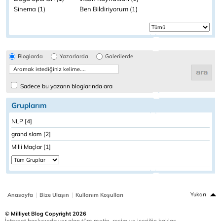
Sinema (1)
Ben Bildiriyorum (1)
Bloglarda
Yazarlarda
Galerilerde
Sadece bu yazarın bloglarında ara
Gruplarım
NLP [4]
grand slam [2]
Milli Maçlar [1]
|
|
Yukarı
Anasayfa
Bize Ulaşın
Kullanım Koşulları
© Milliyet Blog Copyright 2026
İnternet baskısında yer alan tüm metin, resim ve içeriğin hakları