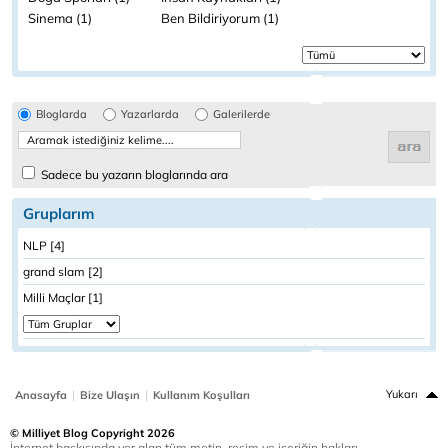
Sinema (1)
Ben Bildiriyorum (1)
Bloglarda
Yazarlarda
Galerilerde
Sadece bu yazarın bloglarında ara
Gruplarım
NLP [4]
grand slam [2]
Milli Maçlar [1]
|
|
Yukarı
Anasayfa
Bize Ulaşın
Kullanım Koşulları
© Milliyet Blog Copyright 2026
İnternet baskısında yer alan tüm metin, resim ve içeriğin hakları