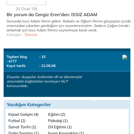
20 Ocak '09
Bir yorum da Cengiz Eren'den: ISSIZ ADAM
Sonunda Issız Adam filmin gittim. Babam ve Oğlum filmini gözyaşları içinde
sinemadan çıkanları gördüğüm için seyretmemiştim. Sadece Çağan Irmak’ı
anlamak için Issız Adam filmini seyretmeye karar verdi..
Kategori :
Sinema
Toplam blog
: 15
: 4777
Kayıt tarihi
: 22.06.06
Duyular, duygular, kullanılan dil ve davranışlar
arasındaki bağlantıları inceleyen NLP
konusundak..
Yazdığım Kategoriler
Kişisel Gelişim (4)
Eğitim (2)
Futbol (2)
Psikoloji (1)
Sanat Tarihi (1)
Dil Eğitimi (1)
Doğa Sporları (1)
İnsan Kaynakları (1)