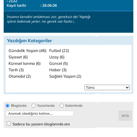
: 2132
Kayıt tarihi
: 28.06.06
İnsanın kendini anlatması zor, gereksiz de! Yaptığı
işlere bakmak yeter, ne gerek var fazla i..
Yazdığım Kategoriler
Gündelik Yaşam (46)
Futbol (22)
Siyaset (6)
Uzay (6)
Küresel Isınma (6)
Güncel (5)
Tarih (3)
Haber (3)
Otomobil (2)
Sağlıklı Yaşam (2)
Bloglarda
Yazarlarda
Galerilerde
Sadece bu yazarın bloglarında ara