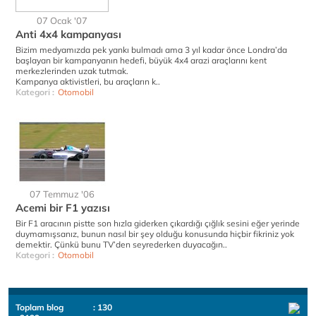
07 Ocak '07
Anti 4x4 kampanyası
Bizim medyamızda pek yankı bulmadı ama 3 yıl kadar önce Londra’da
başlayan bir kampanyanın hedefi, büyük 4x4 arazi araçlarını kent
merkezlerinden uzak tutmak.
Kampanya aktivistleri, bu araçların k..
Kategori :
Otomobil
07 Temmuz '06
Acemi bir F1 yazısı
Bir F1 aracının pistte son hızla giderken çıkardığı çığlık sesini eğer yerinde
duymamışsanız, bunun nasıl bir şey olduğu konusunda hiçbir fikriniz yok
demektir. Çünkü bunu TV’den seyrederken duyacağın..
Kategori :
Otomobil
Toplam blog
: 130