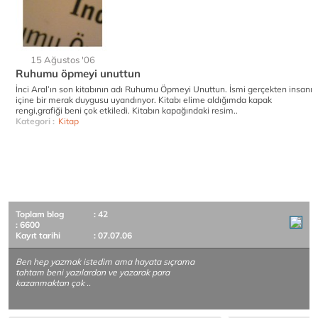
15 Ağustos '06
Ruhumu öpmeyi unuttun
İnci Aral’ın son kitabının adı Ruhumu Öpmeyi Unuttun. İsmi gerçekten insanı
içine bir merak duygusu uyandırıyor. Kitabı elime aldığımda kapak
rengi,grafiği beni çok etkiledi. Kitabın kapağındaki resim..
Kategori :
Kitap
Toplam blog
: 42
: 6600
Kayıt tarihi
: 07.07.06
Ben hep yazmak istedim ama hayata sıçrama
tahtam beni yazılardan ve yazarak para
kazanmaktan çok ..