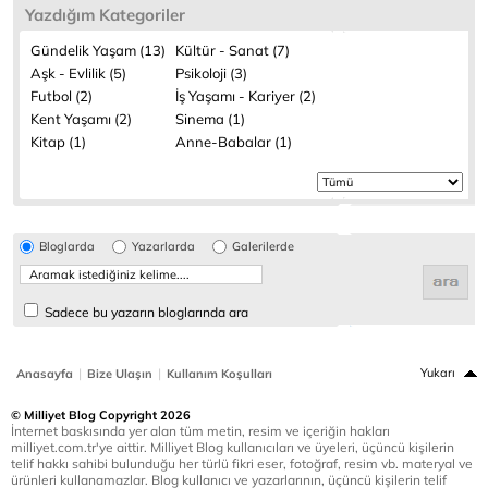
Yazdığım Kategoriler
Gündelik Yaşam (13)
Kültür - Sanat (7)
Aşk - Evlilik (5)
Psikoloji (3)
Futbol (2)
İş Yaşamı - Kariyer (2)
Kent Yaşamı (2)
Sinema (1)
Kitap (1)
Anne-Babalar (1)
Bloglarda
Yazarlarda
Galerilerde
Sadece bu yazarın bloglarında ara
|
|
Yukarı
Anasayfa
Bize Ulaşın
Kullanım Koşulları
© Milliyet Blog Copyright 2026
İnternet baskısında yer alan tüm metin, resim ve içeriğin hakları
milliyet.com.tr'ye aittir. Milliyet Blog kullanıcıları ve üyeleri, üçüncü kişilerin
telif hakkı sahibi bulunduğu her türlü fikri eser, fotoğraf, resim vb. materyal ve
ürünleri kullanamazlar. Blog kullanıcı ve yazarlarının, üçüncü kişilerin telif