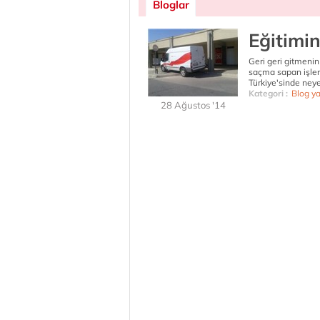
Bloglar
Eğitimin 
Geri geri gitmenin
saçma sapan işle
Türkiye'sinde neye
Kategori :
Blog yaz
28 Ağustos '14