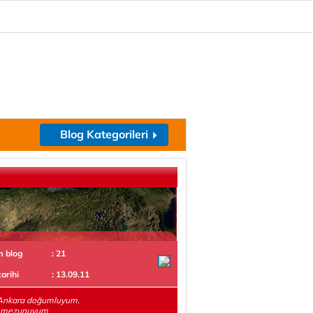
Blog Kategorileri
m blog
: 21
tarihi
: 13.09.11
Ankara doğumluyum.
t mezunuyum.