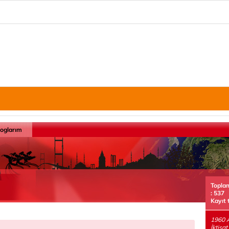
loglarım
Topla
: 537
Kayıt 
1960 
İktisa