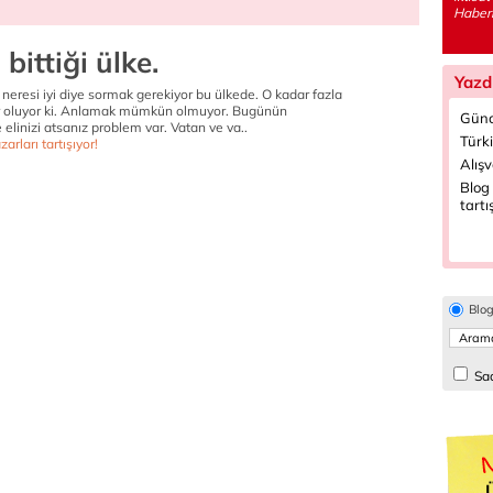
Haberl
bittiği ülke.
Yazd
 neresi iyi diye sormak gerekiyor bu ülkede. O kadar fazla
r oluyor ki. Anlamak mümkün olmuyor. Bugünün
Günc
 elinizi atsanız problem var. Vatan ve va..
Türki
arları tartışıyor!
Alışv
Blog 
tartı
Blo
Sad