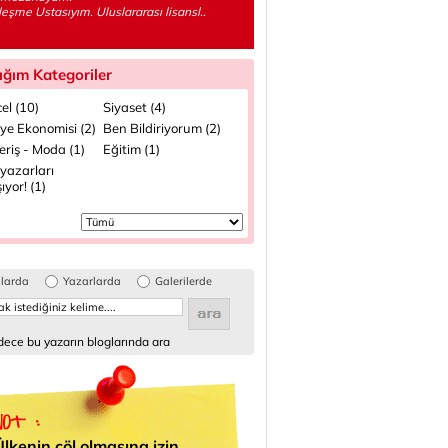
eşme Ustasıyım. Uluslararası lisansl..
ığım Kategoriler
el (10)
Siyaset (4)
ye Ekonomisi (2)
Ben Bildiriyorum (2)
eriş - Moda (1)
Eğitim (1)
yazarları
şıyor! (1)
glarda
Yazarlarda
Galerilerde
ece bu yazarın bloglarında ara
Ülkenin çöl olmasına izin