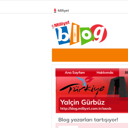
Milliyet
Ana Sayfam
Hakkımda
B
Yalçin Gürbüz
http://blog.milliyet.com.tr/iaosb
Blog yazarları tartışıyor!