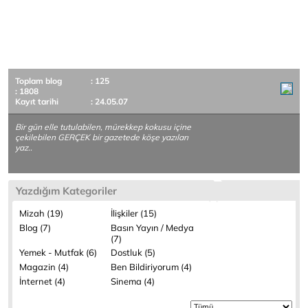
Toplam blog
: 125
: 1808
Kayıt tarihi
: 24.05.07
Bir gün elle tutulabilen, mürekkep kokusu içine
çekilebilen GERÇEK bir gazetede köşe yazıları
yaz..
Yazdığım Kategoriler
Mizah (19)
İlişkiler (15)
Blog (7)
Basın Yayın / Medya
(7)
Yemek - Mutfak (6)
Dostluk (5)
Magazin (4)
Ben Bildiriyorum (4)
İnternet (4)
Sinema (4)