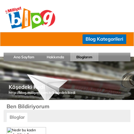
Blog Kategorileri
Ana Sayfam
Hakkımda
Bloglarım
Köşedeki Kedi
http://blog.milliyet.com.tr/kosedekikedi
Ben Bildiriyorum
Bloglar