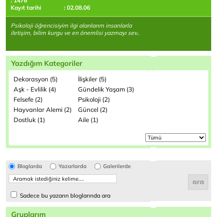
: 1476
Kayıt tarihi
: 02.08.06
Psikoloji öğrencisiyim ilgi alanlarım insanlarla
iletişim, bilim kurgu ve en önemlisi yazmayı sev..
Yazdığım Kategoriler
Dekorasyon (5)
İlişkiler (5)
Aşk - Evlilik (4)
Gündelik Yaşam (3)
Felsefe (2)
Psikoloji (2)
Hayvanlar Alemi (2)
Güncel (2)
Dostluk (1)
Aile (1)
Bloglarda
Yazarlarda
Galerilerde
Sadece bu yazarın bloglarında ara
Gruplarım