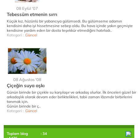
08 Eylül '07
Tebessüm etmenin sırrı
Küçük kız, hüzünlü bir yabancıya gülümsedi. Bu gülümseme adamın
kendisini daha iyi hissetmesine sebep oldu. Bu hava içinde yakın geçmişte
kendisine yardım eden bir dosta teşekkür etmediğini hatırladı..
Kategori :
Güncel
08 Ağustos '08
Çiçeğin suya aşkı
Günün birinde bir çiçekle su karşılaşır ve arkadaş olurlar. İlk önceleri güzel bir
arkadaşlık olarak devam eder birliktelikleri, tabii zaman lâzımdır birbirlerini
tanımak için.
Günün birinde bir ç..
Kategori :
Güncel
Toplam blog
: 34