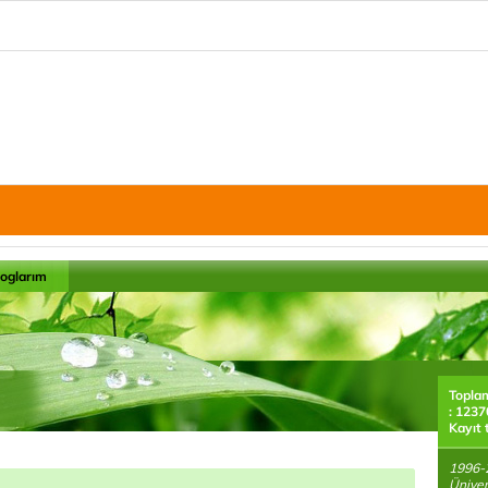
loglarım
Topla
: 1237
Kayıt 
1996-
Üniver