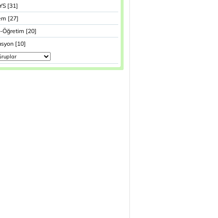
YS [31]
m [27]
-Öğretim [20]
asyon [10]