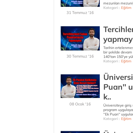
mezunları mezuniye
Kategori :
Eğitim
31 Temmuz '16
Tercihle
yapmayı
Tarihin ertelenme
bir şekilde devam 
30 Temmuz '16
140'tan 150'ye yüks
Kategori :
Eğitim
Üniversi
Puan'' 
k..
08 Ocak '16
Üniversiteye giriş
program uygulaya
''Ek Puan'' uygula
Kategori :
Eğitim