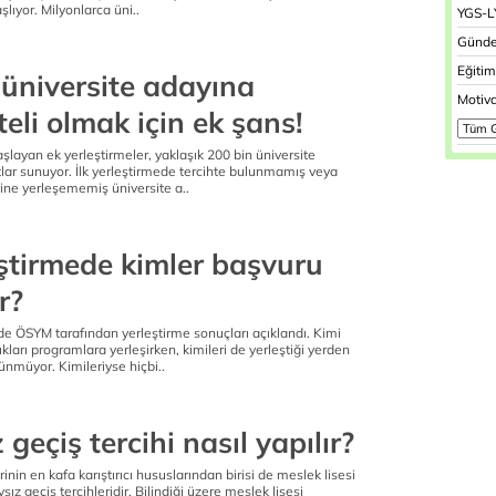
lıyor. Milyonlarca üni..
YGS-L
Günde
Eğitim
 üniversite adayına
Motiv
teli olmak için ek şans!
başlayan ek yerleştirmeler, yaklaşık 200 bin üniversite
tlar sunuyor. İlk yerleştirmede tercihte bulunmamış veya
hine yerleşememiş üniversite a..
eştirmede kimler başvuru
r?
de ÖSYM tarafından yerleştirme sonuçları açıklandı. Kimi
ıkları programlara yerleşirken, kimileri de yerleştiği yerden
nmüyor. Kimileriyse hiçbi..
 geçiş tercihi nasıl yapılır?
rinin en kafa karıştırıcı hususlarından birisi de meslek lisesi
ız geçiş tercihleridir. Bilindiği üzere meslek lisesi