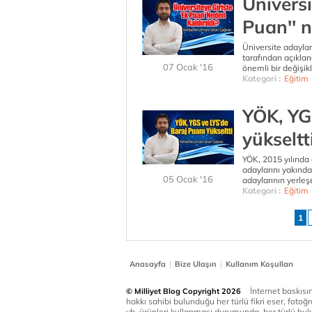
Üniversi
Puan'' n
Üniversite adaylar
tarafından açıklana
07 Ocak '16
önemli bir değişikli
Kategori :
Eğitim
YÖK, YG
yükseltt
YÖK, 2015 yılında 
adaylarını yakından
05 Ocak '16
adaylarının yerle
Kategori :
Eğitim
1
|
|
Anasayfa
Bize Ulaşın
Kullanım Koşulları
İnternet baskısınd
© Milliyet Blog Copyright 2026
hakkı sahibi bulunduğu her türlü fikri eser, fotoğr
vb. ürünleri kullanması durumunda, her türlü huku