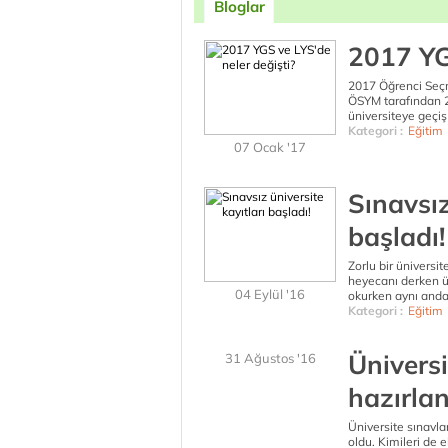
Bloglar
2017 YG
2017 Öğrenci Seçm
ÖSYM tarafından 2
üniversiteye geçiş
Kategori :
Eğitim
07 Ocak '17
Sınavsız
başladı!
Zorlu bir üniversit
heyecanı derken ün
04 Eylül '16
okurken aynı anda
Kategori :
Eğitim
Üniversi
31 Ağustos '16
hazırla
Üniversite sınavlar
oldu. Kimileri de 