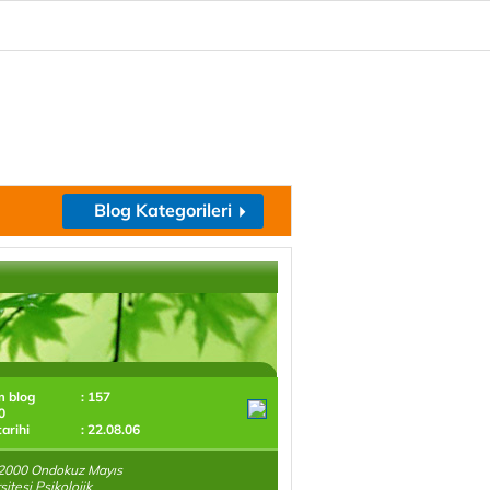
Blog Kategorileri
m blog
: 157
0
tarihi
: 22.08.06
2000 Ondokuz Mayıs
sitesi Psikolojik