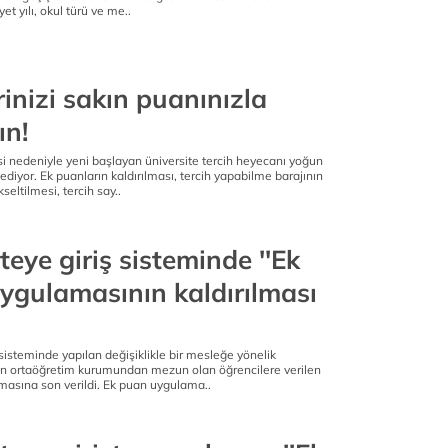
t yılı, okul türü ve me..
rinizi sakın puanınızla
n!
si nedeniyle yeni başlayan üniversite tercih heyecanı yoğun
ediyor. Ek puanların kaldırılması, tercih yapabilme barajının
eltilmesi, tercih say..
teye giriş sisteminde ''Ek
uygulamasının kaldırılması
 sisteminde yapılan değişiklikle bir mesleğe yönelik
n ortaöğretim kurumundan mezun olan öğrencilere verilen
masına son verildi. Ek puan uygulama..