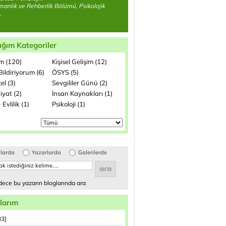
anlık ve Rehberlik Bölümü, Psikolojik
.
ığım Kategoriler
im (120)
Kişisel Gelişim (12)
ildiriyorum (6)
ÖSYS (5)
el (3)
Sevgililer Günü (2)
iyat (2)
İnsan Kaynakları (1)
 Evlilik (1)
Psikoloji (1)
glarda
Yazarlarda
Galerilerde
ece bu yazarın bloglarında ara
larım
33]