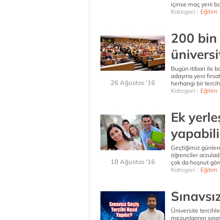
içinse maç yeni baş
Kategori :
Eğitim
200 bin
üniversi
Bugün itibari ile 
adayına yeni fırsa
26 Ağustos '16
herhangi bir terci
Kategori :
Eğitim
Ek yerl
yapabili
Geçtiğimiz günler
öğrenciler arzulad
18 Ağustos '16
çok da hoşnut görü
Kategori :
Eğitim
Sınavsız
Üniversite tercihle
mezunlarının sınavs