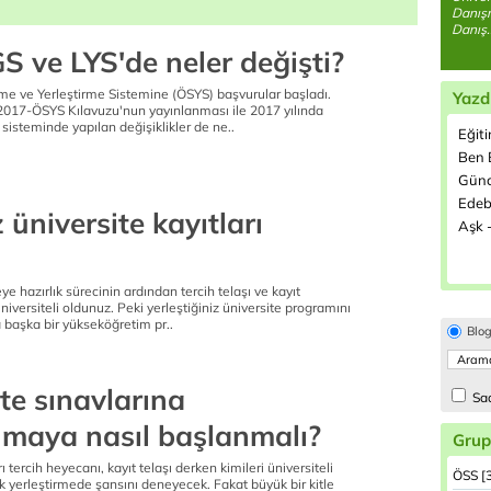
Danışm
Danış.
S ve LYS'de neler değişti?
e ve Yerleştirme Sistemine (ÖSYS) başvurular başladı.
Yazd
017-ÖSYS Kılavuzu'nun yayınlanması ile 2017 yılında
 sisteminde yapılan değişiklikler de ne..
Eğit
Ben B
Günc
Edeb
 üniversite kayıtları
Aşk -
eye hazırlık sürecinin ardından tercih telaşı ve kayıt
iversiteli oldunuz. Peki yerleştiğiniz üniversite programını
 başka bir yükseköğretim pr..
Blo
te sınavlarına
Sad
nmaya nasıl başlanmalı?
Grup
ı tercih heyecanı, kayıt telaşı derken kimileri üniversiteli
ÖSS [
ek yerleştirmede şansını deneyecek. Fakat büyük bir kitle