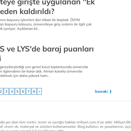
teye girişte uygulanan ''Ek
eden kaldırıldı?
ının başvuru işlemleri dün itibari ile başladı. ÖSYM
n başvuru kılavuzu, üniversiteye giriş sistemi ile ilgili çok
k içeriyor. Açıklanan kıl..
S ve LYS'de baraj puanları
i
gerçekleştirdiği son genel kurul toplantısında üniversite
 ilgilendiren bir karar aldı. Alınan kararla üniversite
şebilmek için daha yüksek ham..
2
3
4
5
6
7
8
»
Sonraki
a yer alan tüm metin, resim ve içeriğin hakları milliyet.com.tr'ye aittir. Milliyet Blog
af, resim vb. materyal ve ürünleri kullanamazlar. Blog kullanıcı ve yazarlarının, üçün
ki ve cezai sorumluluk kendilerine aittir.