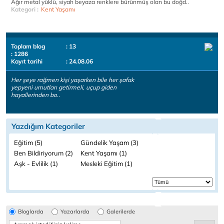
Ağır metal yüklü, siyah beyaza renklere bürünmüş olan bu doğd..
Kategori :
Kent Yaşamı
Toplam blog
: 13
: 1286
Kayıt tarihi
: 24.08.06
Her şeye rağmen kişi yaşarken bile her şafak
yepyeni umutları getirmeli, uçup giden
hayallerinden bo..
Yazdığım Kategoriler
Eğitim (5)
Gündelik Yaşam (3)
Ben Bildiriyorum (2)
Kent Yaşamı (1)
Aşk - Evlilik (1)
Mesleki Eğitim (1)
Bloglarda
Yazarlarda
Galerilerde