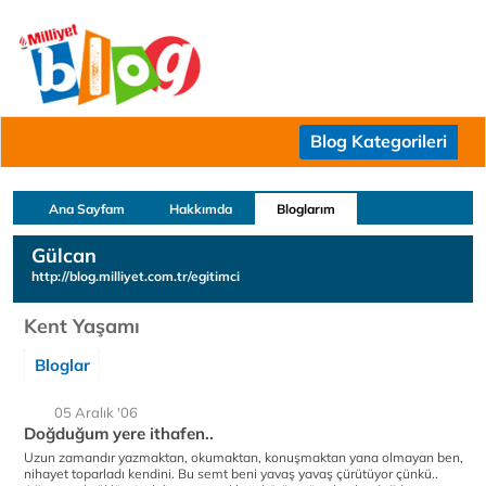
Blog Kategorileri
Ana Sayfam
Hakkımda
Bloglarım
Gülcan
http://blog.milliyet.com.tr/egitimci
Kent Yaşamı
Bloglar
05 Aralık '06
Doğduğum yere ithafen..
Uzun zamandır yazmaktan, okumaktan, konuşmaktan yana olmayan ben,
nihayet toparladı kendini. Bu semt beni yavaş yavaş çürütüyor çünkü..