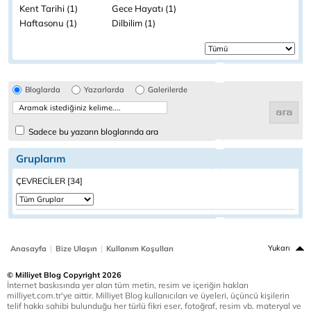
Kent Tarihi (1)
Gece Hayatı (1)
Haftasonu (1)
Dilbilim (1)
Bloglarda
Yazarlarda
Galerilerde
Sadece bu yazarın bloglarında ara
Gruplarım
ÇEVRECİLER [34]
|
|
Yukarı
Anasayfa
Bize Ulaşın
Kullanım Koşulları
© Milliyet Blog Copyright 2026
İnternet baskısında yer alan tüm metin, resim ve içeriğin hakları
milliyet.com.tr'ye aittir. Milliyet Blog kullanıcıları ve üyeleri, üçüncü kişilerin
telif hakkı sahibi bulunduğu her türlü fikri eser, fotoğraf, resim vb. materyal ve