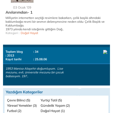
03 Ocak '09
Anılarımdan- 1
Milliyetin internetten seçtiği resimlere bakarken, çelik başlık altındaki
kablumbağa resmi bir anımın debreşmesine neden oldu: Çelik Başlık ve
Kablumbağa.
1973 yılında kendi isteğimle gittiğim Dağ..
Kategori :
Doğal Hayat
Toplam blog
: 34
: 2013
Kayıt tarihi
: 25.08.06
1953 Manisa Alaşehir doğumluyum. Lise
mezunu, evli, üniversite mezunu bir çocuk
babasıyım. 197..
Yazdığım Kategoriler
Çevre Bilinci (5)
Yurtiçi Tatil (5)
Yöresel Yemekler (3)
Gündelik Yaşam (2)
Futbol (2)
Doğal Hayat (1)