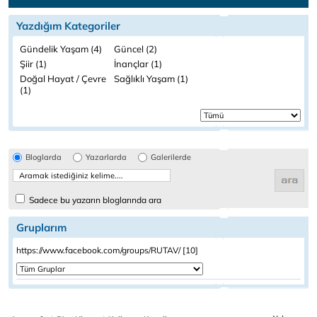
Yazdığım Kategoriler
Gündelik Yaşam (4)
Güncel (2)
Şiir (1)
İnançlar (1)
Doğal Hayat / Çevre
Sağlıklı Yaşam (1)
(1)
Bloglarda
Yazarlarda
Galerilerde
Sadece bu yazarın bloglarında ara
Gruplarım
https://www.facebook.com/groups/RUTAV/ [10]