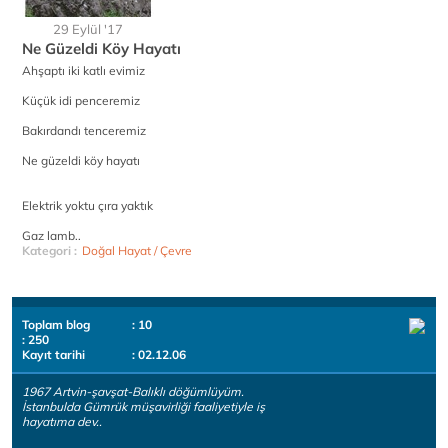
29 Eylül '17
Ne Güzeldi Köy Hayatı
Ahşaptı iki katlı evimiz
Küçük idi penceremiz
Bakırdandı tenceremiz
Ne güzeldi köy hayatı
Elektrik yoktu çıra yaktık
Gaz lamb..
Kategori :
Doğal Hayat / Çevre
Toplam blog
: 10
: 250
Kayıt tarihi
: 02.12.06
1967 Artvin-şavşat-Balıklı döğümlüyüm.
İstanbulda Gümrük müşavirliği faaliyetiyle iş
hayatıma dev..