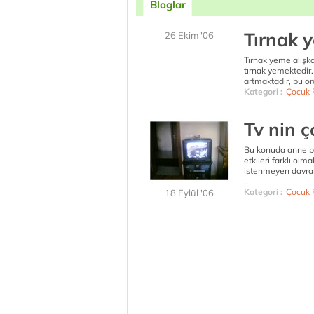
Bloglar
Tırnak y
26 Ekim '06
Tırnak yeme alışk
tırnak yemektedir.
artmaktadır, bu or
Kategori :
Çocuk P
Tv nin 
Bu konuda anne ba
etkileri farklı olm
istenmeyen davranı
..
Kategori :
Çocuk P
18 Eylül '06