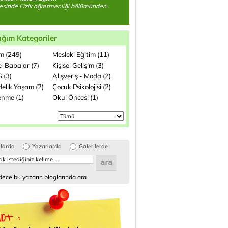
esinde Fizik öğretmenliği bölümünden..
ığım Kategoriler
im (249)
Mesleki Eğitim (11)
-Babalar (7)
Kişisel Gelişim (3)
 (3)
Alışveriş - Moda (2)
elik Yaşam (2)
Çocuk Psikolojisi (2)
enme (1)
Okul Öncesi (1)
glarda
Yazarlarda
Galerilerde
ece bu yazarın bloglarında ara