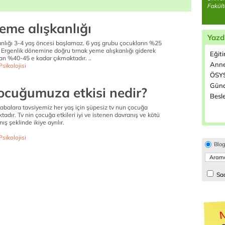
Fakült
eme alışkanlığı
Yazd
anlığı 3-4 yaş öncesi başlamaz. 6 yaş grubu çocukların %25
 Ergenlik dönemine doğru tırnak yeme alışkanlığı giderek
Eğit
an %40-45 e kadar çıkmaktadır. ..
Anne
sikolojisi
ÖSYS
Günd
çocuğumuza etkisi nedir?
Besl
balara tavsiyemiz her yaş için şüpesiz tv nun çocuğa
aktadır. Tv nin çocuğa etkileri iyi ve istenen davranış ve kötü
ş şeklinde ikiye ayrılır.
sikolojisi
Blo
Sad