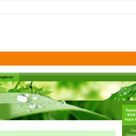
loglarım
Topla
: 4026
Kayıt 
Ünive
Üniver