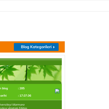
Blog Kategorileri
m blog
: 285
tarihi
: 17.07.06
rsiteyi Marmara
sitesi Atatürk Eğitim