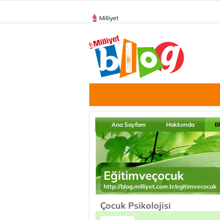
Milliyet
Ana Sayfam
Hakkımda
B
Eğitimveçocuk
http://blog.milliyet.com.tr/egitimvecocuk
Çocuk Psikolojisi