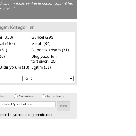
üsüne muhalif, vicdan hesapları yapmaktan
, yaşanıl..
ığım Kategoriler
r (313)
Güncel (299)
set (162)
Mizah (84)
(51)
Gündelik Yaşam (31)
(26)
Blog yazarları
tartışıyor! (25)
ildiriyorum (18)
Eğitim (11)
glarda
Yazarlarda
Galerilerde
ece bu yazarın bloglarında ara