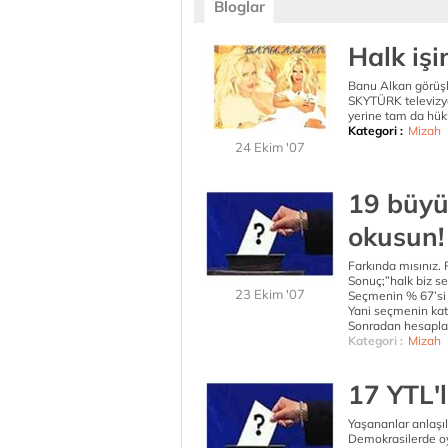
Bloglar
Halk işi
Banu Alkan görüşle
SKYTÜRK televizyo
yerine tam da hükü
Kategori :
Mizah
24 Ekim '07
19 büyü
okusun!
Farkında mısınız.
Sonuç;”halk biz s
23 Ekim '07
Seçmenin % 67’si k
Yani seçmenin kat
Sonradan hesapla
Kategori :
Mizah
17 YTL'l
Yaşananlar anlaşılı
Demokrasilerde oy