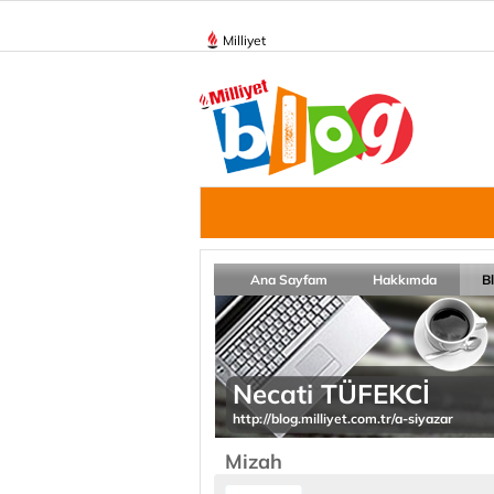
Milliyet
Ana Sayfam
Hakkımda
B
Necati TÜFEKCİ
http://blog.milliyet.com.tr/a-siyazar
Mizah