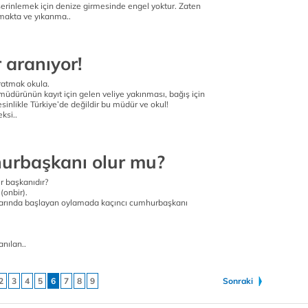
erinlemek için denize girmesinde engel yoktur. Zaten
lmakta ve yıkanma..
 aranıyor!
ratmak okula.
müdürünün kayıt için gelen veliye yakınması, bağış için
sinlikle Türkiye’de değildir bu müdür ve okul!
ksi..
hurbaşkanı olur mu?
r başkanıdır?
(onbir).
larında başlayan oylamada kaçıncı cumhurbaşkanı
nılan..
2
3
4
5
6
7
8
9
Sonraki