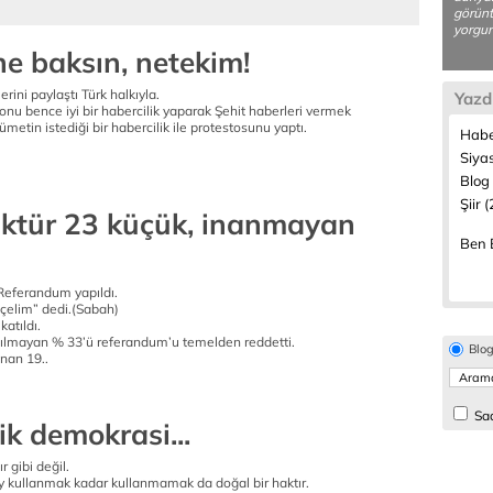
görünt
yorgun
ne baksın, netekim!
rini paylaştı Türk halkıyla.
Yazd
nu bence iyi bir habercilik yaparak Şehit haberleri vermek
metin istediği bir habercilik ile protestosunu yaptı.
Habe
Siya
Blog 
Şiir 
ktür 23 küçük, inanmayan
Ben B
 Referandum yapıldı.
eçelim” dedi.(Sabah)
atıldı.
ılmayan % 33’ü referandum’u temelden reddetti.
Blo
nan 19..
Sad
ik demokrasi...
r gibi değil.
 kullanmak kadar kullanmamak da doğal bir haktır.