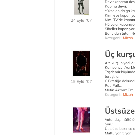
Devir kapama devr
Kapma devri.
Yükselen dalga k
Kimi eve kapanıyo
Kimi TV’de kapanı
24 Eylül '07
Hülyalar kapanıyo
Sibeller kapanıyor
Banu’dan tutun Ne
Kategori :
Mizah
Üç kurş
Altı kurşun yedi ö
Kamyoncu, Adı M
Taşdemir köyünden
tartıştılar.
C.B tetiğe dokun
19 Eylül '07
Pat! Pat!...
Metin Akmaz Erz..
Kategori :
Mizah
Üstsüze
Vatandaş müftülüğ
Soru;
Üstsüze bakınca o
Müftü yanıtlıyor;