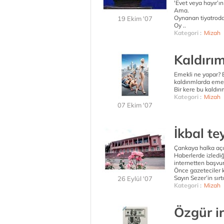
'Evet veya hayır’ı
Ama.
Oynanan tiyatroda
19 Ekim '07
Oy ..
Kategori :
Mizah
Kaldırım
Emekli ne yapar? E
kaldırımlarda eme
Bir kere bu kaldı
Kategori :
Mizah
07 Ekim '07
İkbal te
Çankaya halka açı
Haberlerde izlediğ
internetten başvur
Önce gazeteciler 
Sayın Sezer’in sır
26 Eylül '07
Kategori :
Mizah
Özgür i