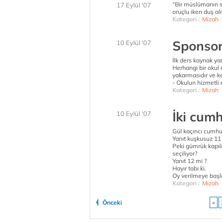
“Bir müslümanın s
17 Eylül '07
oruçlu iken duş a
Kategori :
Mizah
Sponsor
10 Eylül '07
İlk ders kaynak ya
Herhangi bir okul 
yakarmasıdır ve ke
- Okulun hizmetli e
Kategori :
Mizah
İki cum
10 Eylül '07
Gül kaçıncı cumhu
Yanıt kuşkusuz 11 
Peki gümrük kapı
seçiliyor?
Yanıt 12 mi ?
Hayır tabi ki.
Oy verilmeye başla
Kategori :
Mizah
Önceki
«