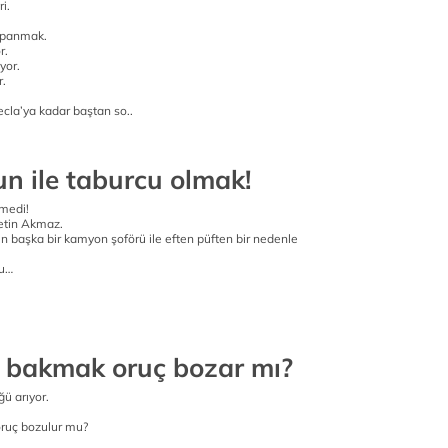
i.
apanmak.
r.
yor.
r.
.
cla’ya kadar baştan so..
un ile taburcu olmak!
lmedi!
etin Akmaz.
 başka bir kamyon şoförü ile eften püften bir nedenle
du…
 bakmak oruç bozar mı?
ü arıyor.
ruç bozulur mu?