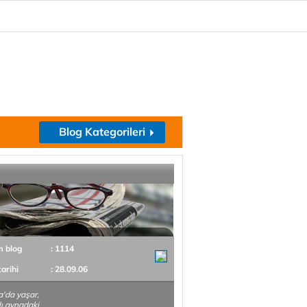
Blog Kategorileri
m blog
: 1114
tarihi
: 28.09.06
'da yaşar,
ı,aynadaki