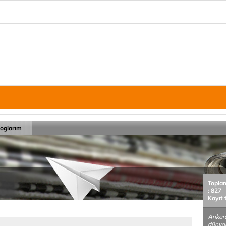
loglarım
Topla
: 827
Kayıt 
Ankara
dünyal