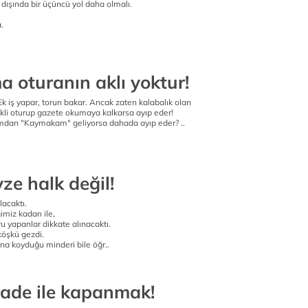
n dışında bir üçüncü yol daha olmalı.
.
a oturanın aklı yoktur!
k iş yapar, torun bakar. Ancak zaten kalabalık olan
kli oturup gazete okumaya kalkarsa ayıp eder!
rımdan "Kaymakam" geliyorsa dahada ayıp eder? ..
yze halk değil!
lacaktı.
imiz kadarı ile,
u yapanlar dikkate alınacaktı.
köşkü gezdi.
tına koyduğu minderi bile öğr..
rade ile kapanmak!