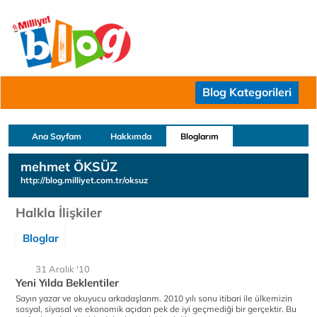
Blog Kategorileri
Ana Sayfam
Hakkımda
Bloglarım
mehmet ÖKSÜZ
http://blog.milliyet.com.tr/oksuz
Halkla İlişkiler
Bloglar
31 Aralık '10
Yeni Yılda Beklentiler
Sayın yazar ve okuyucu arkadaşlarım. 2010 yılı sonu itibari ile ülkemizin
sosyal, siyasal ve ekonomik açıdan pek de iyi geçmediği bir gerçektir. Bu