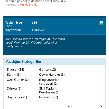
nedenle gelecek yılda daha başarılı bir yıl dile..
Kategori :
Halkla İlişkiler
Toplam blog
: 66
: 501
Kayıt tarihi
: 09.10.06
1953 yılında Trabzon' da doğdum. Ülkemizin
çeşitli illerinde 27 yıl Öğretmenlik, okul
müd.yardımc..
Yazdığım Kategoriler
Siyaset (34)
Güncel (12)
Eğitim (3)
Çevre Hukuku (3)
Özel Günler (2)
Blog yazarları
tartışıyor! (2)
Dünya (2)
Sivil Toplum
Kuruluşları (1)
Bayramlar (1)
Ramazan (1)