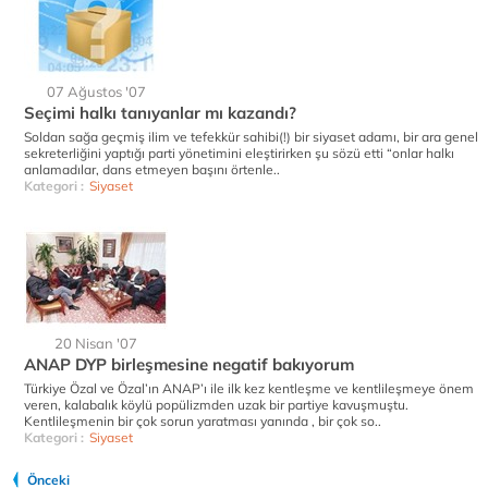
07 Ağustos '07
Seçimi halkı tanıyanlar mı kazandı?
Soldan sağa geçmiş ilim ve tefekkür sahibi(!) bir siyaset adamı, bir ara genel
sekreterliğini yaptığı parti yönetimini eleştirirken şu sözü etti “onlar halkı
anlamadılar, dans etmeyen başını örtenle..
Kategori :
Siyaset
20 Nisan '07
ANAP DYP birleşmesine negatif bakıyorum
Türkiye Özal ve Özal’ın ANAP’ı ile ilk kez kentleşme ve kentlileşmeye önem
veren, kalabalık köylü popülizmden uzak bir partiye kavuşmuştu.
Kentlileşmenin bir çok sorun yaratması yanında , bir çok so..
Kategori :
Siyaset
Önceki