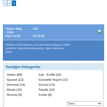
1
2
3
Toplam blog
: 283
: 1304
Kayıt tarihi
: 04.12.06
Nükleer fizik doktoru, şiir yazmaya çalışıyor, kalite
yönetim sistemleri danışmanı, öykü deneme
yaza..
Yazdığım Kategoriler
Haber (68)
Aşk - Evlilik (42)
Siyaset (22)
Gündelik Yaşam (21)
Deneme (14)
Güncel (13)
Mizah (10)
Felsefe (10)
Sinema (9)
Anılar (8)