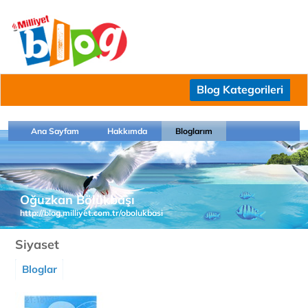
Blog Kategorileri
Ana Sayfam
Hakkımda
Bloglarım
Oğuzkan Bölükbaşı
http://blog.milliyet.com.tr/obolukbasi
Siyaset
Bloglar