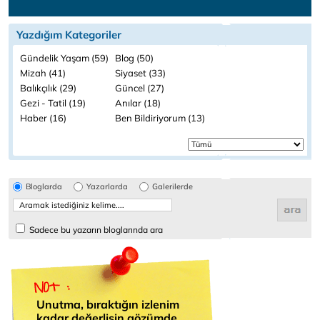
Yazdığım Kategoriler
Gündelik Yaşam (59)
Blog (50)
Mizah (41)
Siyaset (33)
Balıkçılık (29)
Güncel (27)
Gezi - Tatil (19)
Anılar (18)
Haber (16)
Ben Bildiriyorum (13)
Bloglarda
Yazarlarda
Galerilerde
Sadece bu yazarın bloglarında ara
Unutma, bıraktığın izlenim
kadar değerlisin gözümde.