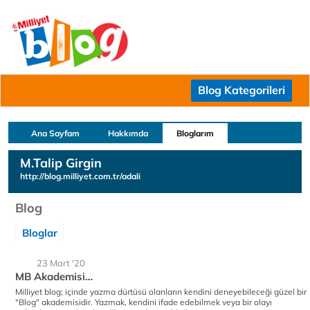
Blog Kategorileri
Ana Sayfam
Hakkımda
Bloglarım
M.Talip Girgin
http://blog.milliyet.com.tr/adali
Blog
Bloglar
23 Mart '20
MB Akademisi…
Milliyet blog; içinde yazma dürtüsü olanların kendini deneyebileceği güzel bir
"Blog" akademisidir. Yazmak, kendini ifade edebilmek veya bir olayı