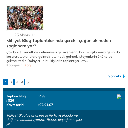
25 Mayıs '11
Milliyet Blog Toplantılarında gerekli çoğunluk neden
sağlanamıyor?
Çok basit; Genellikle gelmemesi gerekenlerin, hacı karşılamaya gelir gibi
koşarak toplantılara gelmek istemesi; gelmek isteyenlerin önüne set
çekmektedir. Dolayısı ile bu kişilerin toplantıya katk..
Kategori :
Blog
Sonraki
1
2
3
4
5
Toplam blog
: 438
: 826
Kayıt tarihi
: 07.01.07
Milliyet Blog'a hangi vesile ile kayıt olduğumu
doğrusu hatırlamıyorum! Bende birçoğunuz gibi
ya..