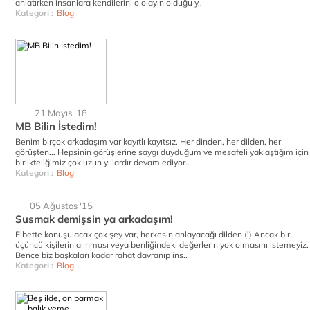
anlatırken insanlara kendilerini o olayın olduğu y..
Kategori :
Blog
21 Mayıs '18
MB Bilin İstedim!
Benim birçok arkadaşım var kayıtlı kayıtsız. Her dinden, her dilden, her
görüşten... Hepsinin görüşlerine saygı duyduğum ve mesafeli yaklaştığım için
birlikteliğimiz çok uzun yıllardır devam ediyor..
Kategori :
Blog
05 Ağustos '15
Susmak demişsin ya arkadaşım!
Elbette konuşulacak çok şey var, herkesin anlayacağı dilden (!) Ancak bir
üçüncü kişilerin alınması veya benliğindeki değerlerin yok olmasını istemeyiz.
Bence biz başkaları kadar rahat davranıp ins..
Kategori :
Blog