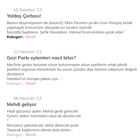
10 Temmuz '13
Yoldaş Çorbası!
Bazen düşünüyorum da (bazen!); Ekim Devrimi ya da Uzun Yürüyüş bizde
yapılsaydı Komünizm dünyada en sevilen rejimdi!
Mustafa Suphilere, Şefik Hüsnülere, Hikmet Kıvılcımlılara yazık oldu!
Kategori :
Mizah
11 Haziran '13
Gezi Parkı eylemleri nasıl biter?
Mecliste grubu bulunan olsun bulunmayan olsun partilerin ortak piknik
partileri organize etmeleriyle bu sorun çözülür diye tahmin ediyorum değerli
dostlarım!
İstanbul'un Avrupa yakası için ..
Kategori :
Mizah
06 Haziran '13
Mehdi geliyor
Hadi gözünüz aydın; Mehdi geldi gelecek!
Gelsin, bakın memleket nasıl da düzelecek!
*
Borsamız yükselecek; dolar dönecek pula!
Taşacak küplerimiz altınla dola dola!<..
Kategori :
Mizah