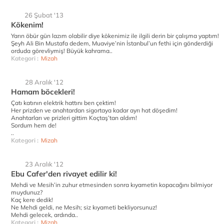
26 Şubat '13
Kökenim!
Yarın öbür gün lazım olabilir diye kökenimiz ile ilgili derin bir çalışma yaptım!
Şeyh Ali Bin Mustafa dedem, Muaviye’nin İstanbul’un fethi için gönderdiği
orduda görevliymiş! Büyük kahrama..
Kategori :
Mizah
28 Aralık '12
Hamam böcekleri!
Çatı katının elektrik hattını ben çektim!
Her prizden ve anahtardan sigortaya kadar ayrı hat döşedim!
Anahtarları ve prizleri gittim Koçtaş’tan aldım!
Sordum hem de!
..
Kategori :
Mizah
23 Aralık '12
Ebu Cafer'den rivayet edilir ki!
Mehdi ve Mesih’in zuhur etmesinden sonra kıyametin kopacağını bilmiyor
muydunuz?
Kaç kere dedik!
Ne Mehdi geldi, ne Mesih; siz kıyameti bekliyorsunuz!
Mehdi gelecek, ardında..
Kategori :
Mizah