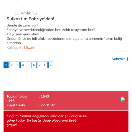
13 Aralık '12
Suikastım Fahriye'den!
Bende de zehir var!
Fahriye’ye sevdalandığımdan beri zehir taşıyorum ben!
18 yaşına girmiştim!
Ondan önce de irili ufaklı sevdalarım olmuştu ama annemin “aklın baliğ
olmadan..
Kategori :
Mizah
Sonraki
1
2
3
4
5
6
7
8
»
Toplam blog
: 1640
: 466
Kayıt tarihi
: 27.01.07
Doğum tarihim değişmedi ama çok şey değişti bu
güne kadar. En başta, dede oluyorum! Evet;
şaşırdı..