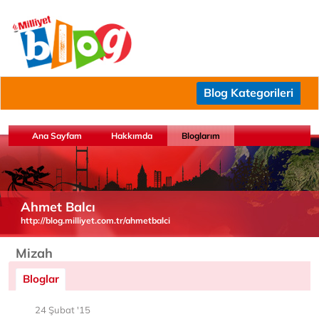
Blog Kategorileri
Ana Sayfam
Hakkımda
Bloglarım
Ahmet Balcı
http://blog.milliyet.com.tr/ahmetbalci
Mizah
Bloglar
24 Şubat '15