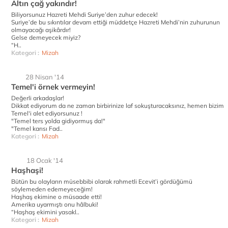
Altın çağ yakındır!
Biliyorsunuz Hazreti Mehdi Suriye’den zuhur edecek!
Suriye’de bu sıkıntılar devam ettiği müddetçe Hazreti Mehdi’nin zuhurunun
olmayacağı aşikârdır!
Gelse demeyecek miyiz?
“H..
Kategori :
Mizah
28 Nisan '14
Temel'i örnek vermeyin!
Değerli arkadaşlar!
Dikkat ediyorum da ne zaman birbirinize laf sokuşturacaksınız, hemen bizim
Temel'i alet ediyorsunuz !
"Temel ters yolda gidiyormuş da!"
"Temel karısı Fad..
Kategori :
Mizah
18 Ocak '14
Haşhaşi!
Bütün bu olayların müsebbibi olarak rahmetli Ecevit’i gördüğümü
söylemeden edemeyeceğim!
Haşhaş ekimine o müsaade etti!
Amerika uyarmıştı onu hâlbuki!
“Haşhaş ekimini yasakl..
Kategori :
Mizah