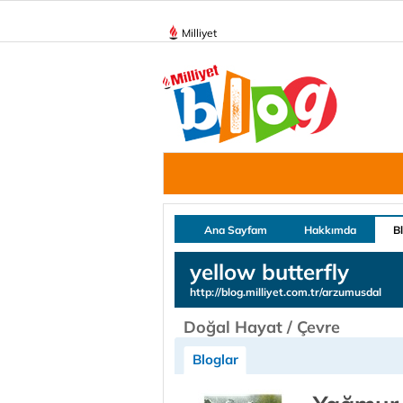
Milliyet
Ana Sayfam
Hakkımda
B
yellow butterfly
http://blog.milliyet.com.tr/arzumusdal
Doğal Hayat / Çevre
Bloglar