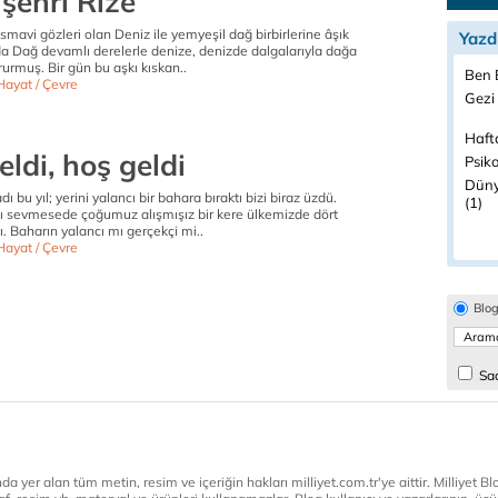
şehri Rize
avi gözleri olan Deniz ile yemyeşil dağ birbirlerine âşık
Yazd
da Dağ devamlı derelerle denize, denizde dalgalarıyla dağa
urmuş. Bir gün bu aşkı kıskan..
Ben B
Hayat / Çevre
Gezi 
Haft
ldi, hoş geldi
Psiko
Düny
dı bu yıl; yerini yalancı bir bahara bıraktı bizi biraz üzdü.
(1)
ı sevmesede çoğumuz alışmışız bir kere ülkemizde dört
 Baharın yalancı mı gerçekçi mi..
Hayat / Çevre
Blo
Sad
a yer alan tüm metin, resim ve içeriğin hakları milliyet.com.tr'ye aittir. Milliyet Blog