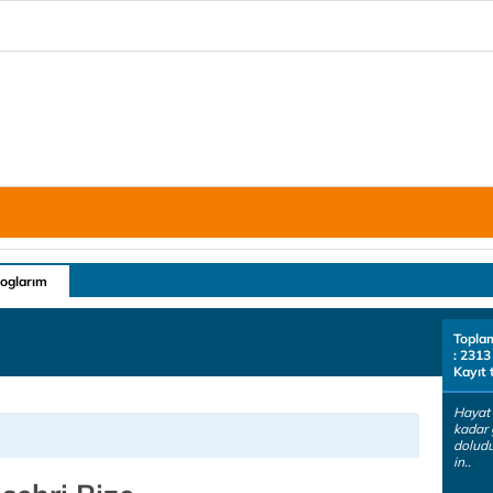
loglarım
Topla
: 2313
Kayıt 
Hayat
kadar 
doludu
in..