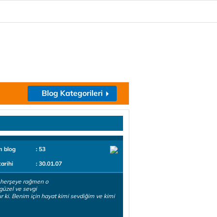
Blog Kategorileri
m blog
: 53
tarihi
: 30.01.07
 herşeye rağmen o
güzel ve sevgi
r ki. Benim için hayat kimi sevdiğim ve kimi