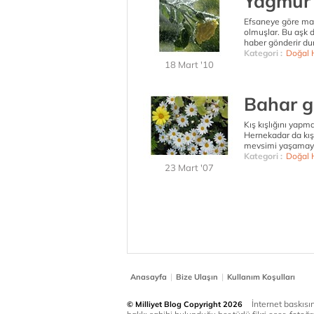
Yağmur 
Efsaneye göre masm
olmuşlar. Bu aşk 
haber gönderir dur
Kategori :
Doğal 
18 Mart '10
Bahar ge
Kış kışlığını yapma
Hernekadar da kış
mevsimi yaşamayı.
Kategori :
Doğal 
23 Mart '07
|
|
Anasayfa
Bize Ulaşın
Kullanım Koşulları
İnternet baskısınd
© Milliyet Blog Copyright 2026