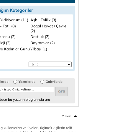
ığım Kategoriler
ildiriyorum (11)
Aşk - Evlilik (9)
- Tatil (8)
Doğal Hayat / Çevre
(2)
asonu (2)
Dostluk (2)
loji (2)
Bayramlar (2)
a Kadınlar Günü
Yılbaşı (1)
glarda
Yazarlarda
Galerilerde
ece bu yazarın bloglarında ara
Yukarı
 kullanıcıları ve üyeleri, üçüncü kişilerin telif