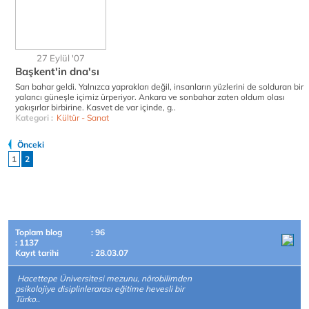
27 Eylül '07
Başkent'in dna'sı
Sarı bahar geldi. Yalnızca yaprakları değil, insanların yüzlerini de solduran bir
yalancı güneşle içimiz ürperiyor. Ankara ve sonbahar zaten oldum olası
yakışırlar birbirine. Kasvet de var içinde, g..
Kategori :
Kültür - Sanat
Önceki
1
2
Toplam blog
: 96
: 1137
Kayıt tarihi
: 28.03.07
Hacettepe Üniversitesi mezunu, nörobilimden
psikolojiye disiplinlerarası eğitime hevesli bir
Türko..