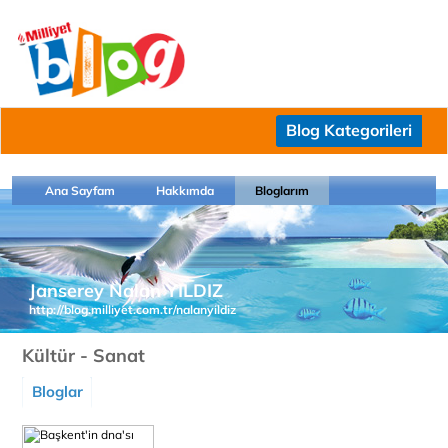
Blog Kategorileri
Ana Sayfam
Hakkımda
Bloglarım
Janserey Nalan YILDIZ
http://blog.milliyet.com.tr/nalanyildiz
Kültür - Sanat
Bloglar