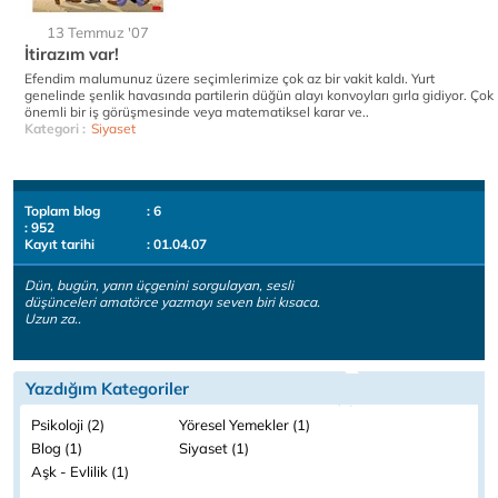
13 Temmuz '07
İtirazım var!
Efendim malumunuz üzere seçimlerimize çok az bir vakit kaldı. Yurt
genelinde şenlik havasında partilerin düğün alayı konvoyları gırla gidiyor. Çok
önemli bir iş görüşmesinde veya matematiksel karar ve..
Kategori :
Siyaset
Toplam blog
: 6
: 952
Kayıt tarihi
: 01.04.07
Dün, bugün, yarın üçgenini sorgulayan, sesli
düşünceleri amatörce yazmayı seven biri kısaca.
Uzun za..
Yazdığım Kategoriler
Psikoloji (2)
Yöresel Yemekler (1)
Blog (1)
Siyaset (1)
Aşk - Evlilik (1)