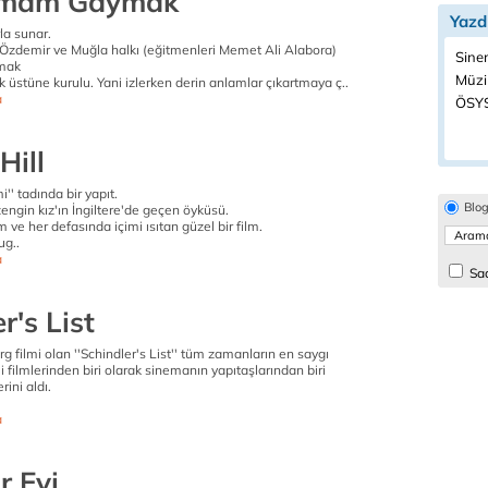
mam Gaymak
Yazd
la sunar.
 Özdemir ve Muğla halkı (eğitmenleri Memet Ali Alabora)
Sine
mak
Müzi
üstüne kurulu. Yani izlerken derin anlamlar çıkartmaya ç..
a
ÖSYS
Hill
mi'' tadında bir yapıt.
Blo
zengin kız'ın İngiltere'de geçen öyküsü.
 ve her defasında içimi ısıtan güzel bir film.
ug..
a
Sad
r's List
rg filmi olan ''Schindler's List'' tüm zamanların en saygı
i filmlerinden biri olarak sinemanın yapıtaşlarından biri
rini aldı.
a
r Evi