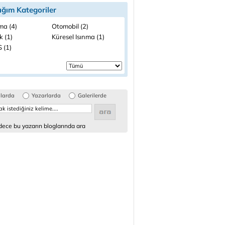
ığım Kategoriler
ma (4)
Otomobil (2)
k (1)
Küresel Isınma (1)
 (1)
glarda
Yazarlarda
Galerilerde
ece bu yazarın bloglarında ara