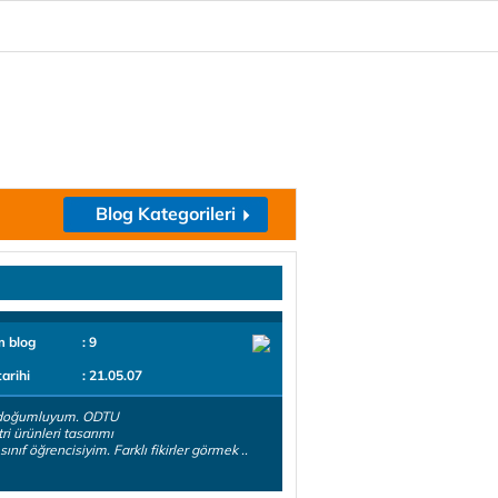
Blog Kategorileri
m blog
: 9
tarihi
: 21.05.07
doğumluyum. ODTU
ri ürünleri tasarımı
 sınıf öğrencisiyim. Farklı fikirler görmek ..