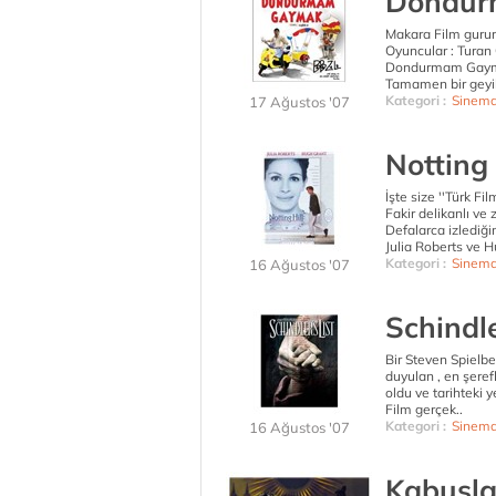
Dondur
Makara Film gurur
Oyuncular : Turan
Dondurmam Gay
Tamamen bir geyik 
Kategori :
Sinem
17 Ağustos '07
Notting 
İşte size ''Türk Fil
Fakir delikanlı ve 
Defalarca izlediğim
Julia Roberts ve H
Kategori :
Sinem
16 Ağustos '07
Schindle
Bir Steven Spielbe
duyulan , en şerefl
oldu ve tarihteki ye
Film gerçek..
Kategori :
Sinem
16 Ağustos '07
Kabusla