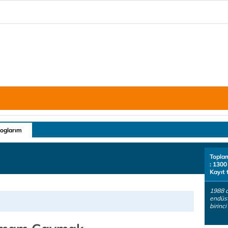
loglarım
Topla
: 1300
Kayıt 
1988 
endüst
birinci