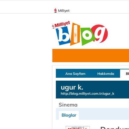
Milliyet
Ana Sayfam
Hakkımda
B
ugur k.
http://blog.milliyet.com.tr/ugur_k
Sinema
Bloglar