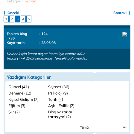
Kategori :
Güncel
Önceki
Sonraki
1
2
3
4
5
Toplam blog
: 124
: 736
Kayıt tarihi
: 28.06.08
Kelebek için kanat neyse insan için kelime odur.
(m.ali şirin) 1969 senesinde Tunceli/ pülümürde..
Yazdığım Kategoriler
Güncel (41)
Siyaset (36)
Deneme (12)
Psikoloji (9)
Kişisel Gelişim (7)
Tarih (4)
Eğitim (3)
Aşk - Evlilik (2)
Şiir (2)
Blog yazarları
tartışıyor! (2)