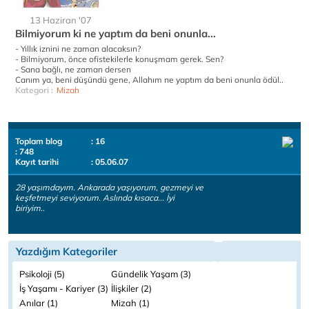
13 Haziran '07
Bilmiyorum ki ne yaptım da beni onunla...
- Yıllık iznini ne zaman alacaksın?
- Bilmiyorum, önce ofistekilerle konuşmam gerek. Sen?
- Sana bağlı, ne zaman dersen
Canım ya, beni düşündü gene, Allahım ne yaptım da beni onunla ödül..
Kategori :
Mizah
Toplam blog
: 16
: 748
Kayıt tarihi
: 05.06.07
28 yaşımdayım. Ankarada yaşıyorum, gezmeyi ve
keşfetmeyi seviyorum. Aslında kısaca... İyi
biriyim..
Yazdığım Kategoriler
Psikoloji (5)
Gündelik Yaşam (3)
İş Yaşamı - Kariyer (3)
İlişkiler (2)
Anılar (1)
Mizah (1)