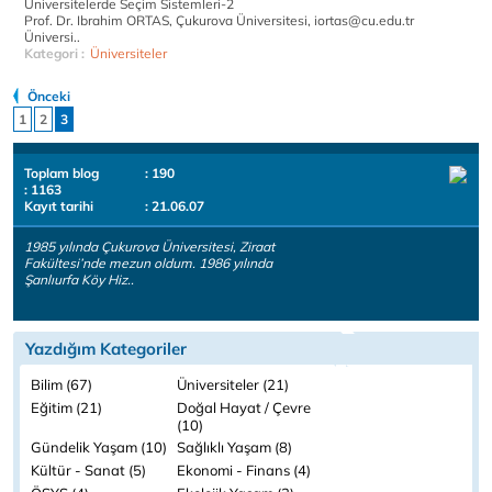
Üniversitelerde Seçim Sistemleri-2
Prof. Dr. Ibrahim ORTAS, Çukurova Üniversitesi, iortas@cu.edu.tr
Üniversi..
Kategori :
Üniversiteler
Önceki
1
2
3
Toplam blog
: 190
: 1163
Kayıt tarihi
: 21.06.07
1985 yılında Çukurova Üniversitesi, Ziraat
Fakültesi’nde mezun oldum. 1986 yılında
Şanlıurfa Köy Hiz..
Yazdığım Kategoriler
Bilim (67)
Üniversiteler (21)
Eğitim (21)
Doğal Hayat / Çevre
(10)
Gündelik Yaşam (10)
Sağlıklı Yaşam (8)
Kültür - Sanat (5)
Ekonomi - Finans (4)