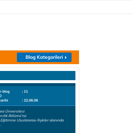
Blog Kategorileri
m blog
: 11
0
tarihi
: 22.06.06
a Üniversitesi
cilik Bölümü’nü
. Eğitimine Uluslararası İlişkiler alanında
.