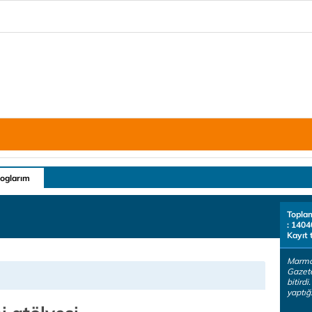
loglarım
Topla
: 1404
Kayıt 
Marmar
Gazete
bitirdi
yaptığ.