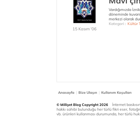
Mavi çin
Vardığımızda İzni
döneminde kuvars ç
merkezi olarak du
Kategori :
Kültür 
15 Kasım '06
|
|
Anasayfa
Bize Ulaşın
Kullanım Koşulları
İnternet baskısınd
© Milliyet Blog Copyright 2026
hakkı sahibi bulunduğu her türlü fikri eser, fotoğr
vb. ürünleri kullanması durumunda, her türlü huku