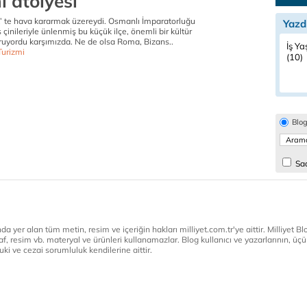
i atölyesi
k’ te hava kararmak üzereydi. Osmanlı İmparatorluğu
Yazd
inileriyle ünlenmiş bu küçük ilçe, önemli bir kültür
ruyordu karşımızda. Ne de olsa Roma, Bizans..
İş Ya
Turizmi
(10)
Blo
Sad
a yer alan tüm metin, resim ve içeriğin hakları milliyet.com.tr'ye aittir. Milliyet Blog
af, resim vb. materyal ve ürünleri kullanamazlar. Blog kullanıcı ve yazarlarının, üçün
ki ve cezai sorumluluk kendilerine aittir.