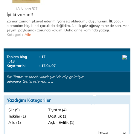
18 Nisan '07
İyi ki varsın!!
Zaman zaman şikayet ederim. Şanssız olduğumu düşünürüm. İlk çocuk
olamadım hiç. İkinci çocuk da değildim. Ne ilk göz ağrısıyım ne de son. Her
şeyimi paylaşmak zorunda kaldım. Daha anne karnında yatağı..
Kategori :
Aile
Toplam blog
: 17
: 513
Kayıt tarihi
: 17.04.07
Bir Temmuz sabahı kardeşimi de alıp gelmişim
dünyaya. Gerisi teferruat :) ..
Yazdığım Kategoriler
Şiir (9)
Tiyatro (4)
İlişkiler (1)
Dostluk (1)
Aile (1)
Aşk - Evlilik (1)